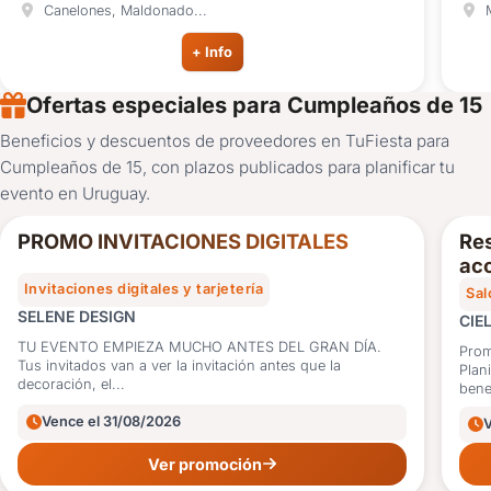
Canelones, Maldonado...
M
+ Info
Ofertas especiales para Cumpleaños de 15
Beneficios y descuentos de proveedores en TuFiesta para
10%
Cumpleaños de 15, con plazos publicados para planificar tu
OFF
evento en Uruguay.
PROMO INVITACIONES DIGITALES
Res
acc
Invitaciones digitales y tarjetería
Sal
SELENE DESIGN
CIE
TU EVENTO EMPIEZA MUCHO ANTES DEL GRAN DÍA.
Prom
Tus invitados van a ver la invitación antes que la
Plan
decoración, el...
benef
Vence el 31/08/2026
Ver promoción