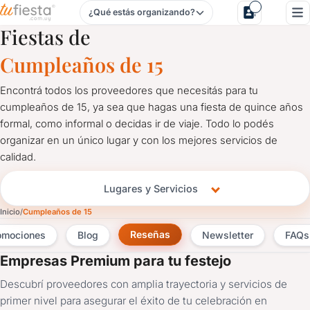
¿Qué estás organizando?
Salones y Servicios para Cumpleaños de 15
Fiestas de
Cumpleaños de 15
Encontrá todos los proveedores que necesitás para tu
cumpleaños de 15, ya sea que hagas una fiesta de quince años
formal, como informal o decidas ir de viaje. Todo lo podés
organizar en un único lugar y con los mejores servicios de
calidad.
Lugares y Servicios
Inicio
Cumpleaños de 15
Reseñas
omociones
Blog
Newsletter
FAQs
Empresas Premium para tu festejo
Descubrí proveedores con amplia trayectoria y servicios de
primer nivel para asegurar el éxito de tu celebración en