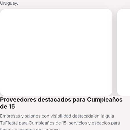
Uruguay.
LOS
M
FATALES
EN
ANIMACIÓN
SA
Proveedores destacados para Cumpleaños
de 15
Empresas y salones con visibilidad destacada en la guía
TuFiesta para Cumpleaños de 15: servicios y espacios para
fiestas y eventos en Uruguay.