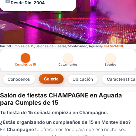
Desde Dic. 2004
Inicio
Cumples de 15
Salones de Fiestas
Montevideo
Aguada
CHAMPAGNE
Otras versiones de esta ficha por tipo de festejo
Cumples de 15
Casamientos
Eventos
Galería
Conocenos
Ubicación
Característica
Salón de fiestas CHAMPAGNE en Aguada
×
para Cumples de 15
Consultar
Tu fiesta de 15 soñada empieza en Champagne.
¿Estás organizando un cumpleaños de 15 en Montevideo?
¿Ya
tenés
En
Champagne
te ofrecemos todo para que esa noche sea
cuenta?