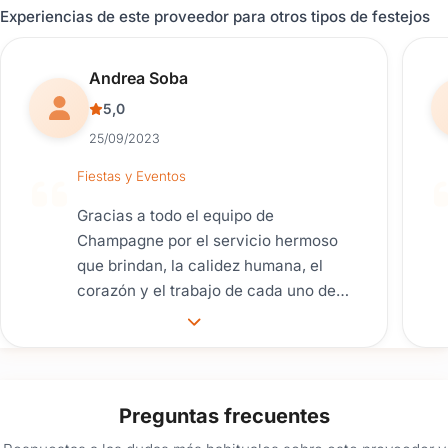
la quinceañera como todos los
Experiencias de este proveedor para otros tipos de festejos
invitados pasaran una noche
inolvidable. Sumamente
Reseña de usuario.
Andrea Soba
recomendable.
5,0
25/09/2023
Fiestas y Eventos
Gracias a todo el equipo de
Champagne por el servicio hermoso
que brindan, la calidez humana, el
corazón y el trabajo de cada uno de
ustedes en todo el proceso...superó
ampliamente nuestras expectativas.
Nos hicieron pasar la mejor noche, el
cumple soñado! Gracias por estar
Preguntas frecuentes
presentes en cada detalle! Vivimos
una noche mágica!