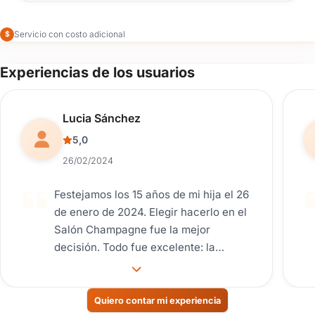
Servicio con costo adicional
$
Experiencias de los usuarios
Reseña de usuario.
Lucia Sánchez
5,0
26/02/2024
Festejamos los 15 años de mi hija el 26
de enero de 2024. Elegir hacerlo en el
Salón Champagne fue la mejor
decisión. Todo fue excelente: la
fotografía, la comida, la atención de
todo el personal, la decoración. El
cuidado de cada detalle hizo que tanto
Quiero contar mi experiencia