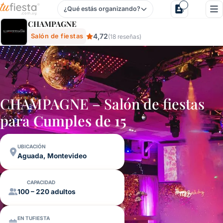
¿Qué estás organizando?
Champagne - Salón De Fiestas En Aguada, Montevideo, Ur
CHAMPAGNE
4,72
Salón de fiestas
(18 reseñas)
CHAMPAGNE – Salón de fiestas
para
Cumples de 15
UBICACIÓN
Aguada, Montevideo
CAPACIDAD
100 – 220 adultos
EN TUFIESTA