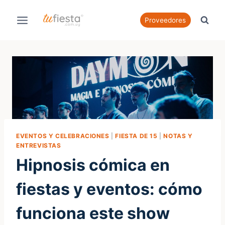
Saltar
al
Proveedores
contenido
EVENTOS Y CELEBRACIONES
|
FIESTA DE 15
|
NOTAS Y
ENTREVISTAS
Hipnosis cómica en
fiestas y eventos: cómo
funciona este show