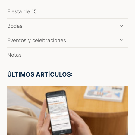
Fiesta de 15
Amplia
Bodas
el
menú
Amplia
Eventos y celebraciones
hijo
el
menú
Notas
hijo
ÚLTIMOS ARTÍCULOS: