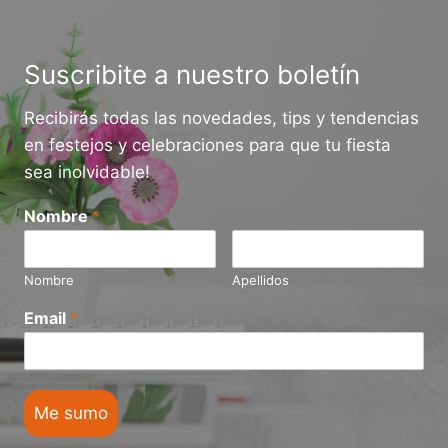
EN
URUGUAY
HOY?
GUÍA
Suscribite a nuestro boletín
2026
Recibirás todas las novedades, tips y tendencias
en festejos y celebraciones para que tu fiesta
sea inolvidable!
Nombre
*
Nombre
Apellidos
Email
*
Me sumo