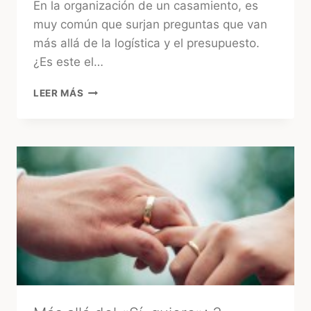
En la organización de un casamiento, es
muy común que surjan preguntas que van
más allá de la logística y el presupuesto.
¿Es este el…
¿CONSULTAR
LEER MÁS
EL
TAROT
ANTES
DE
LA
BODA?
LA
MIRADA
DE
UNA
EXPERTA
–
MARA