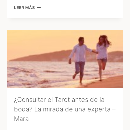
15
LEER MÁS
AÑOS
EN
URUGUAY:
EL
GRAN
«GLOW
UP»
DE
LA
FIESTA
TRADICIONAL
¿Consultar el Tarot antes de la
boda? La mirada de una experta –
Mara