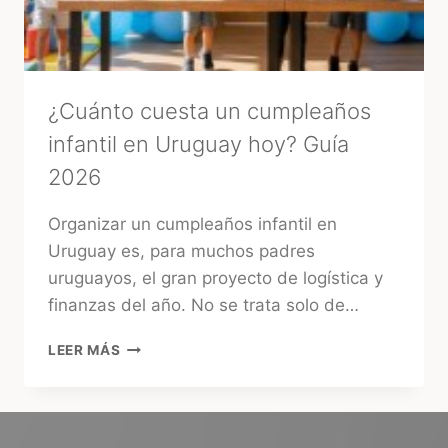
ENERGÍA
ANTES
DE
TU
BODA
¿Cuánto cuesta un cumpleaños
infantil en Uruguay hoy? Guía
2026
Organizar un cumpleaños infantil en
Uruguay es, para muchos padres
uruguayos, el gran proyecto de logística y
finanzas del año. No se trata solo de…
¿CUÁNTO
LEER MÁS
CUESTA
UN
CUMPLEAÑOS
INFANTIL