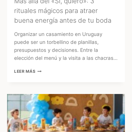
Más allá del «Sí, quiero»: 3
rituales mágicos para atraer
buena energía antes de tu boda
Organizar un casamiento en Uruguay
puede ser un torbellino de planillas,
presupuestos y decisiones. Entre la
elección del menú y la visita a las chacras…
MÁS
LEER MÁS
ALLÁ
DEL
«SÍ,
QUIERO»:
3
RITUALES
MÁGICOS
PARA
ATRAER
BUENA