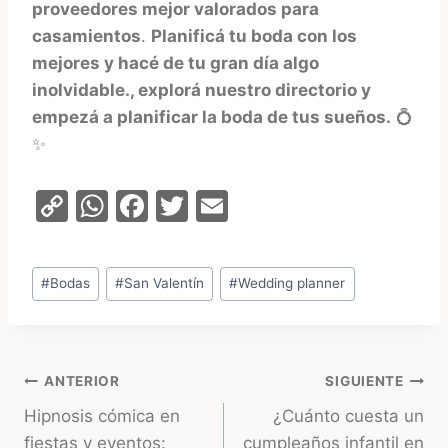
proveedores mejor valorados para
casamientos
.
Planificá tu boda con los
mejores y hacé de tu gran día algo
inolvidable., explorá nuestro directorio y
empezá a planificar la boda de tus sueños.
💍
✨
C
W
F
T
E
o
h
a
w
m
p
at
c
itt
ai
Etiquetas
#
Bodas
#
San Valentín
#
Wedding planner
y
s
e
er
l
de
Li
A
b
la
entrada:
n
p
o
Navegación
ANTERIOR
SIGUIENTE
k
p
o
Hipnosis cómica en
¿Cuánto cuesta un
k
de
fiestas y eventos:
cumpleaños infantil en