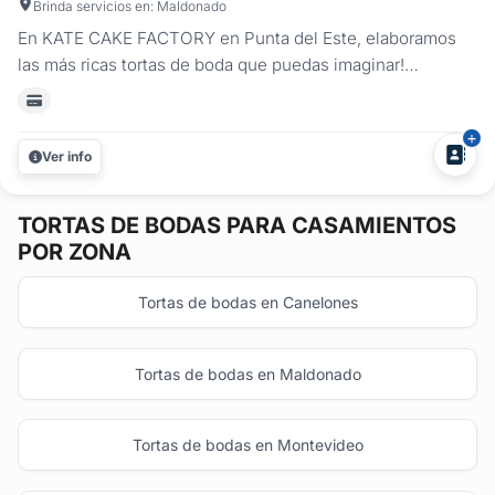
Brinda servicios en: Maldonado
En KATE CAKE FACTORY en Punta del Este, elaboramos
las más ricas tortas de boda que puedas imaginar!
Aplicamos diferentes técnicas de decoración para que
puedas elegir la torta de casamiento que más te guste;
naked, seminaked entre otras. Además, realizamos
Ver info
ambientaciones de mesas dulces con...
TORTAS DE BODAS
PARA CASAMIENTOS
POR ZONA
Tortas de bodas en Canelones
Tortas de bodas en Maldonado
Tortas de bodas en Montevideo