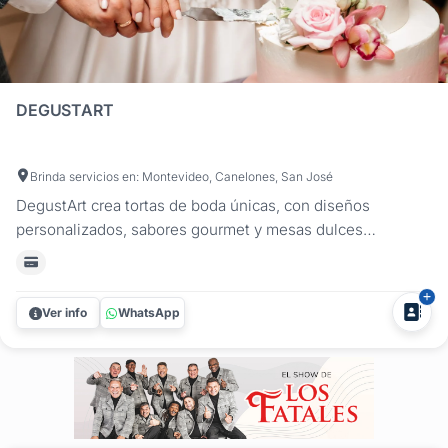
DEGUSTART
Brinda servicios en: Montevideo, Canelones, San José
DegustArt crea tortas de boda únicas, con diseños
personalizados, sabores gourmet y mesas dulces
temáticas. También ofrecemos organización integral de
bodas en Montevideo, Canelones, Maldonado y San José.
¡Consultanos para hacer tu casamiento inolvidable! La torta
Ver info
WhatsApp
de tu boda, tan especial...