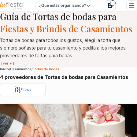
¿Qué estás organizando?
Tortas de bodas para Casamientos en Uruguay
Guía de Tortas de bodas para
Fiestas y Brindis de Casamientos
Tortas de bodas para todos los gustos, elegí la torta que
siempre soñaste para tu casamiento y pedila a los mejores
proveedores de tortas para bodas.
[ ver + ]
Tortas de bodas para Casamientos en Uruguay
Inicio
Casamientos
Tortas de bodas
4 proveedores de Tortas de bodas para Casamientos
Tortas de bodas para todos los gustos, elegí la torta que siemp
Todos están en TuFiesta, solicitá cotización a reposteros que el
Filtros
Tortas y postres de bodas en Uruguay, los encontrás aquí.