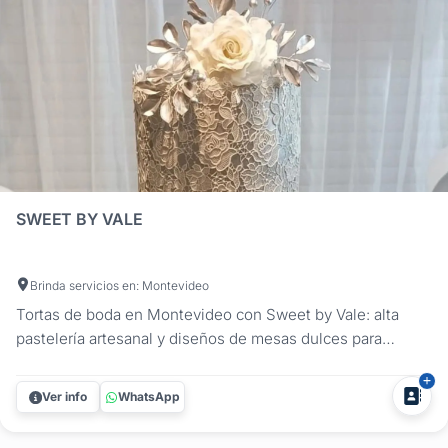
SWEET BY VALE
Brinda servicios en: Montevideo
Tortas de boda en Montevideo con Sweet by Vale: alta
pastelería artesanal y diseños de mesas dulces para
casamiento creados a medida de tu celebración. Elegí la
propuesta nupcial que mejor acompañe tu estilo, desde
Ver info
WhatsApp
una creación clásica y sofisticada hasta una opción
moderna, minimalista o...