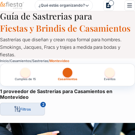
¿Qué estás organizando?
Sastrerias para Casamientos en Uruguay
Guía de Sastrerias para
Fiestas y Brindis de Casamientos
Sastrerías que diseñan y crean ropa formal para hombres.
Smokings, Jacques, Fracs y trajes a medida para bodas y
fiestas.
Sastrerias para Casamientos en Montevideo
Inicio
Casamientos
Sastrerias
Montevideo
Sastrerías que diseñan y crean ropa formal para hombres. Smokin
Cumples de 15
Casamientos
Eventos
1 proveedor de Sastrerias para Casamientos en
Montevideo
2
Filtros