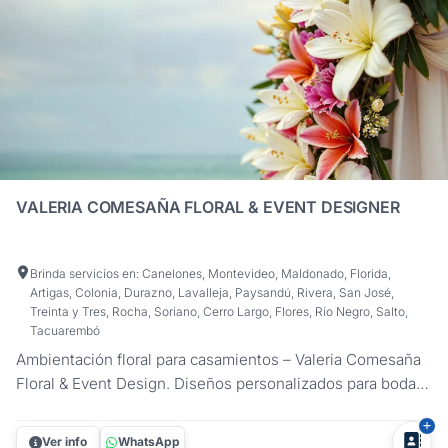
VALERIA COMESAÑA FLORAL & EVENT DESIGNER
Brinda servicios en: Canelones, Montevideo, Maldonado, Florida,
Artigas, Colonia, Durazno, Lavalleja, Paysandú, Rivera, San José,
Treinta y Tres, Rocha, Soriano, Cerro Largo, Flores, Río Negro, Salto,
Tacuarembó
Ambientación floral para casamientos – Valeria Comesaña
Floral & Event Design. Diseños personalizados para bodas
civiles, ceremonias religiosas y celebraciones al aire libre
en campo, playa o salón. Trabajo como diseñadora floral
Ver info
WhatsApp