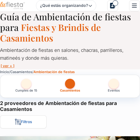
¿Qué estás organizando?
Ambientación de fiestas para Casamientos en Uruguay
Guía de Ambientación de fiestas
para
Fiestas y Brindis de
Casamientos
Ambientación de fiestas en salones, chacras, parrilleros,
matineés y donde más quieras.
[ ver + ]
Ambientación de fiestas para Casamientos en Uruguay
Inicio
Casamientos
Ambientación de fiestas
Ambientación de fiestas en salones, chacras, parrilleros, matin
Cumples de 15
Casamientos
Eventos
La fiesta tiene que estar decorada acorde a la ocasión, ya sea u
Las cortinas, las mesas, las sillas, los globos, los centros de m
2 proveedores de Ambientación de fiestas para
Casamientos
Aquí te presentamos los mejores servicios de ambientación par
Filtros