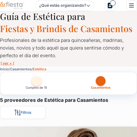
¿Qué estás organizando?
Estética para Casamientos en Uruguay
Guía de Estética para
Fiestas y Brindis de Casamientos
Profesionales de la estética para quinceañeras, madrinas,
novias, novios y todo aquél que quiera sentirse cómodo y
perfecto el día del evento.
[ ver + ]
Estética para Casamientos en Uruguay
Inicio
Casamientos
Estética
Profesionales de la estética para quinceañeras, madrinas, novia
Cumples de 15
Casamientos
Spa, masajes, maquillaje, uñas, peinado, todo en un mismo luga
Estética para invitados, empresarios, empresarias, artistas, par
5 proveedores de Estética para Casamientos
Filtros