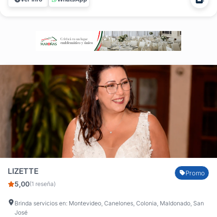
cada piel esté cuidada, equilibrada y lista para el maquillaje
del gran...
LIZETTE
Promo
5,00
(1 reseña)
Brinda servicios en: Montevideo, Canelones, Colonia, Maldonado, San
José