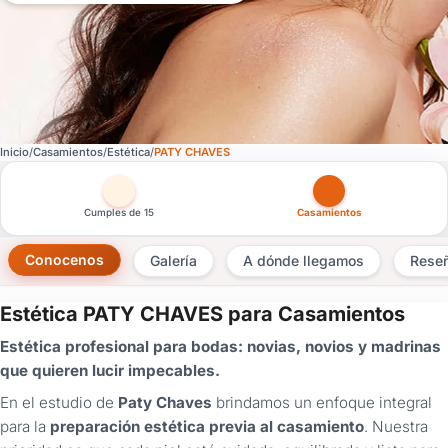
Inicio
Casamientos
Estética
PATY CHAVES
Otras versiones de esta ficha por tipo de festejo
Cumples de 15
Casamientos
Conocenos
Galería
A dónde llegamos
Rese
Estética PATY CHAVES para Casamientos
×
Estética profesional para bodas: novias, novios y madrinas
Consultar
que quieren lucir impecables.
En el estudio de
Paty Chaves
brindamos un enfoque integral
¿Ya
tenés
para la
preparación estética previa al casamiento
. Nuestra
cuenta?