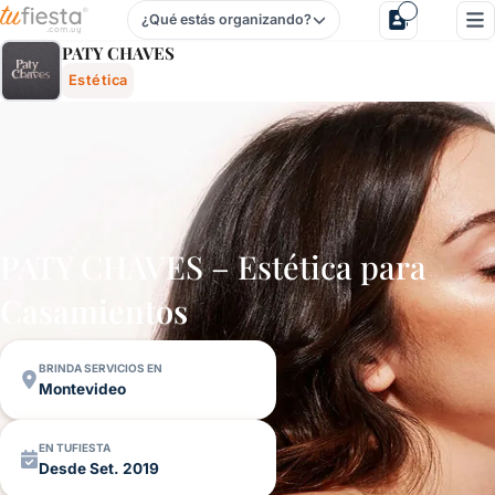
¿Qué estás organizando?
Paty Chaves - Estética Para Cumpleaños De 15 Y Casamien
PATY CHAVES
Estética
PATY CHAVES – Estética para
Casamientos
BRINDA SERVICIOS EN
Montevideo
EN TUFIESTA
Desde Set. 2019