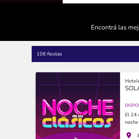
Encontrá las mej
106 fiestas
Hotele
SOL
DISPO
El 24 de agosto celebrá una
noche 
Este .
exper