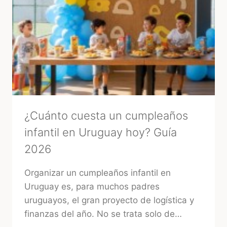
3
RITUALES
MÁGICOS
PARA
ATRAER
BUENA
ENERGÍA
ANTES
DE
TU
BODA
¿Cuánto cuesta un cumpleaños
infantil en Uruguay hoy? Guía
2026
Organizar un cumpleaños infantil en
Uruguay es, para muchos padres
uruguayos, el gran proyecto de logística y
finanzas del año. No se trata solo de…