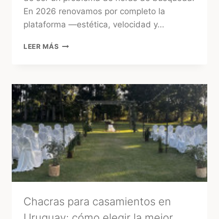
En 2026 renovamos por completo la
plataforma —estética, velocidad y…
TUFIESTA:
LEER MÁS
LA
FORMA
MÁS
RÁPIDA
DE
ENCONTRAR
PROVEEDORES
CONFIABLES
EN
URUGUAY
Chacras para casamientos en
Uruguay: cómo elegir la mejor