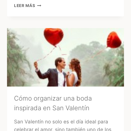
¿CUÁNTO
LEER MÁS
CUESTA
UN
CUMPLEAÑOS
INFANTIL
EN
URUGUAY
HOY?
GUÍA
2026
Cómo organizar una boda
inspirada en San Valentín
San Valentín no solo es el día ideal para
celebrar el amor, sino también uno de los