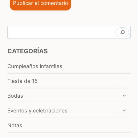
Buscar
CATEGORÍAS
Cumpleaños Infantiles
Fiesta de 15
Amplia
Bodas
el
menú
Amplia
Eventos y celebraciones
hijo
el
menú
Notas
hijo