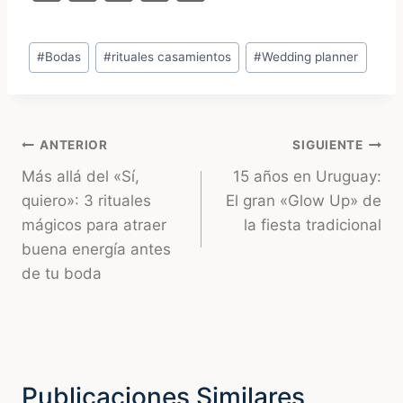
o
h
a
w
m
p
at
c
itt
ai
Etiquetas
#
Bodas
#
rituales casamientos
#
Wedding planner
y
s
e
er
l
de
Li
A
b
la
entrada:
n
p
o
Navegación
ANTERIOR
SIGUIENTE
k
p
o
Más allá del «Sí,
15 años en Uruguay:
k
de
quiero»: 3 rituales
El gran «Glow Up» de
entradas
mágicos para atraer
la fiesta tradicional
buena energía antes
de tu boda
Publicaciones Similares