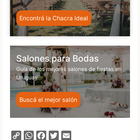
Encontrá la Chacra Ideal
Salones para Bodas
Guía de los mejores salones de fiestas en
Uruguay.
Buscá el mejor salón
C
W
F
T
E