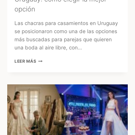
opción
Las chacras para casamientos en Uruguay
se posicionaron como una de las opciones
más buscadas para parejas que quieren
una boda al aire libre, con…
CHACRAS
LEER MÁS
PARA
CASAMIENTOS
EN
URUGUAY:
CÓMO
ELEGIR
LA
MEJOR
OPCIÓN