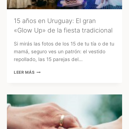
15 años en Uruguay: El gran
«Glow Up» de la fiesta tradicional
Si mirás las fotos de los 15 de tu tía o de tu
mamá, seguro ves un patrón: el vestido
repollado, las 15 parejas del…
15
LEER MÁS
AÑOS
EN
URUGUAY:
EL
GRAN
«GLOW
UP»
DE
LA