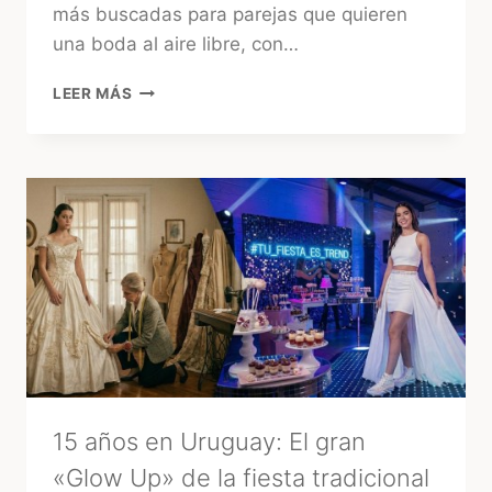
más buscadas para parejas que quieren
una boda al aire libre, con…
CHACRAS
LEER MÁS
PARA
CASAMIENTOS
EN
URUGUAY:
CÓMO
ELEGIR
LA
MEJOR
OPCIÓN
15 años en Uruguay: El gran
«Glow Up» de la fiesta tradicional