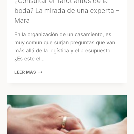
¿Consultar el Tarot antes de la
boda? La mirada de una experta –
Mara
En la organización de un casamiento, es
muy común que surjan preguntas que van
más allá de la logística y el presupuesto.
¿Es este el…
¿CONSULTAR
LEER MÁS
EL
TAROT
ANTES
DE
LA
BODA?
LA
MIRADA
DE
UNA