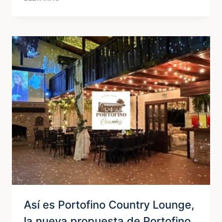
CÓMICA
EN
FIESTAS
Y
EVENTOS:
CÓMO
FUNCIONA
ESTE
SHOW
Así es Portofino Country Lounge,
la nueva propuesta de Portofino