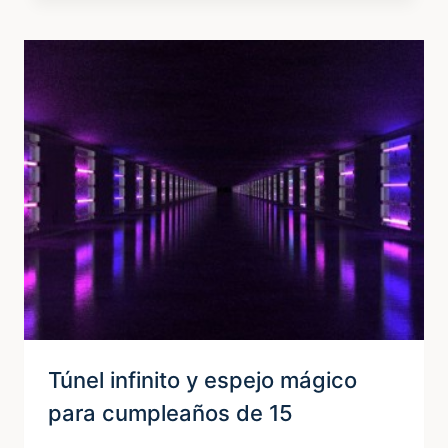
EN
VERANO:
¿CUÁNDO
FESTEJAR
Y
QUÉ
OPCIONES
TENÉS?
Túnel infinito y espejo mágico
para cumpleaños de 15