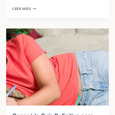
ALQUILER
LEER MÁS
DE
CACHILAS
PARA
EVENTOS:
UN
TOQUE
CLÁSICO
Y
ELEGANTE
PARA
TU
FIESTA