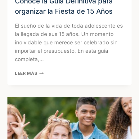
Conocé la Guía Definitiva para
organizar la Fiesta de 15 Años
El sueño de la vida de toda adolescente es
la llegada de sus 15 años. Un momento
inolvidable que merece ser celebrado sin
importar el presupuesto. En esta guía
completa,…
CONOCÉ
LEER MÁS
LA
GUÍA
DEFINITIVA
PARA
ORGANIZAR
LA
FIESTA
DE
15
AÑOS