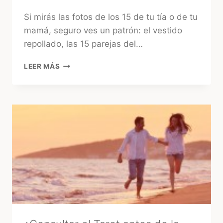
Si mirás las fotos de los 15 de tu tía o de tu
mamá, seguro ves un patrón: el vestido
repollado, las 15 parejas del…
15
LEER MÁS
AÑOS
EN
URUGUAY:
EL
GRAN
«GLOW
UP»
DE
LA
FIESTA
TRADICIONAL