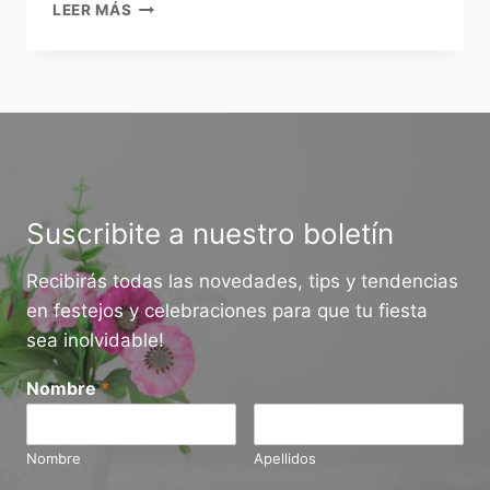
¿CUÁNTO
LEER MÁS
CUESTA
UN
CUMPLEAÑOS
INFANTIL
EN
URUGUAY
HOY?
GUÍA
2026
Suscribite a nuestro boletín
Recibirás todas las novedades, tips y tendencias
en festejos y celebraciones para que tu fiesta
sea inolvidable!
Nombre
*
Nombre
Apellidos