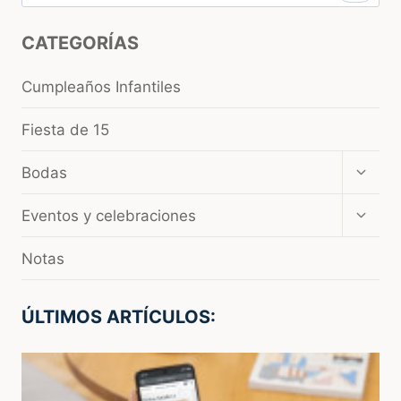
CATEGORÍAS
Cumpleaños Infantiles
Fiesta de 15
Amplia
Bodas
el
menú
Amplia
Eventos y celebraciones
hijo
el
menú
Notas
hijo
ÚLTIMOS ARTÍCULOS: