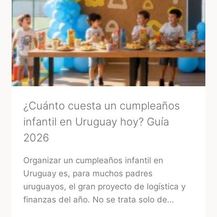
3
RITUALES
MÁGICOS
PARA
ATRAER
BUENA
ENERGÍA
ANTES
DE
TU
BODA
¿Cuánto cuesta un cumpleaños
infantil en Uruguay hoy? Guía
2026
Organizar un cumpleaños infantil en
Uruguay es, para muchos padres
uruguayos, el gran proyecto de logística y
finanzas del año. No se trata solo de…