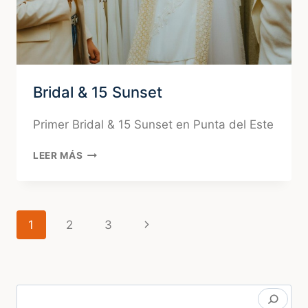
Bridal & 15 Sunset
Primer Bridal & 15 Sunset en Punta del Este
BRIDAL
LEER MÁS
&
15
SUNSET
Navegación
Siguiente
1
2
3
de
página
página
Buscar