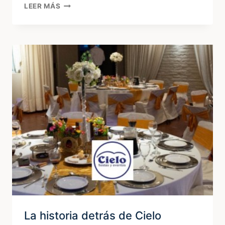
MÚSICA
LEER MÁS
EN
VIVO
PARA
EVENTOS:
CÓMO
ELEGIR
EL
SHOW
IDEAL
La historia detrás de Cielo