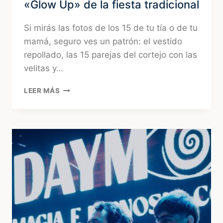
«Glow Up» de la fiesta tradicional
Si mirás las fotos de los 15 de tu tía o de tu
mamá, seguro ves un patrón: el vestido
repollado, las 15 parejas del cortejo con las
velitas y…
15
LEER MÁS
AÑOS
EN
URUGUAY:
EL
GRAN
«GLOW
UP»
DE
LA
FIESTA
TRADICIONAL