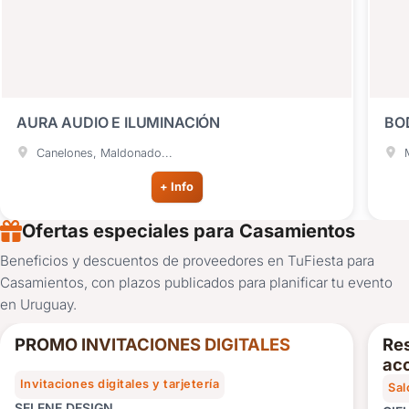
AURA AUDIO E ILUMINACIÓN
BO
Canelones, Maldonado...
M
+ Info
Ofertas especiales para Casamientos
Beneficios y descuentos de proveedores en TuFiesta para
10%
Casamientos, con plazos publicados para planificar tu evento
OFF
en Uruguay.
PROMO INVITACIONES DIGITALES
Res
acc
Invitaciones digitales y tarjetería
Sal
SELENE DESIGN