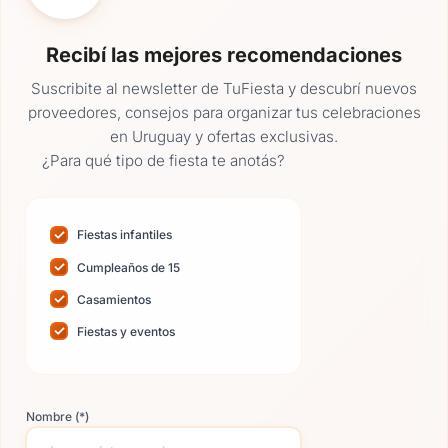
de mesa, los ramos de novia, el rincón
de fotos y la mesa de torta y postres.
Recibí las mejores recomendaciones
Agradecida que Vale acompañó en
Suscribite al newsletter de TuFiesta y descubrí nuevos
todo momento, siempre dispuesta y
proveedores, consejos para organizar tus celebraciones
preocupada en cada detalle. Gracias
en Uruguay y ofertas exclusivas.
¿Para qué tipo de fiesta te anotás?
Fiestas infantiles
Cumpleaños de 15
Casamientos
Fiestas y eventos
Nombre (*)