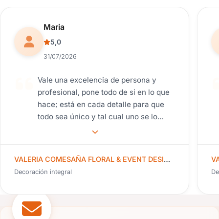
Reseña de usuario.
Maria
5,0
31/07/2026
Vale una excelencia de persona y
profesional, pone todo de si en lo que
hace; está en cada detalle para que
todo sea único y tal cual uno se lo
imagina. Plasma tus ideas y las
mejora. Siempre con su punto de vista
sin perder lo que uno desea. Una guía
VALERIA COMESAÑA FLORAL & EVENT DESIGNER
excelente. Desde el día 1 captó toda
Decoración integral
De
nuestra idea, logrando un ambiente
muy acogedor dentro y fuera del
salón. Los detalles de vestir el salón
con los colores elegidos, los centros