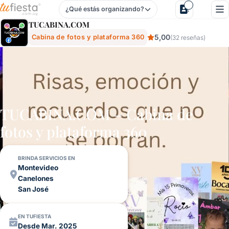
¿Qué estás organizando?
Tucabina.com - Cabina De Fotos Y Plataforma 360 Para Fi
TUCABINA.COM
5,00
Cabina de fotos y plataforma 360
(32 reseñas)
TUCABINA.COM – Cabina de
fotos y plataforma 360
BRINDA SERVICIOS EN
Montevideo
Canelones
San José
EN TUFIESTA
Desde Mar. 2025