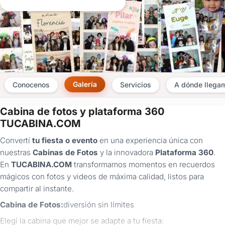
Galería
Conocenos
Servicios
A dónde llega
Cabina de fotos y plataforma 360
×
TUCABINA.COM
Consultar
Convertí
tu
fiesta o evento
en una experiencia única con
nuestras
Cabinas de Fotos
y la innovadora
Plataforma 360
.
¿Ya
En
TUCABINA.COM
transformamos momentos en recuerdos
tenés
mágicos con fotos y videos de máxima calidad, listos para
cuenta?
Iniciá
compartir al instante.
sesión
Cabina de Fotos:
diversión sin límites
aquí
para
Elegí la cabina que mejor se adapte a tu fiesta:
autocompletar