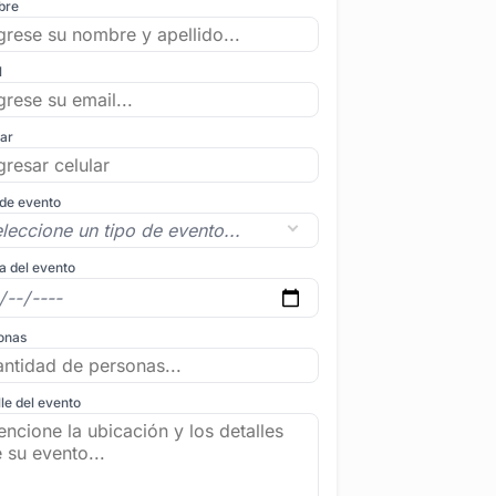
bre
l
lar
 de evento
a del evento
onas
le del evento