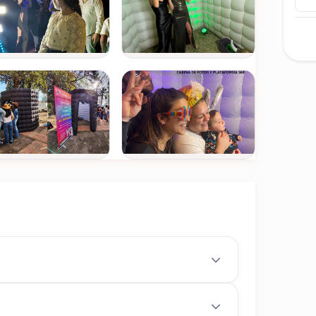
námico a cada foto.
n de tu evento
s, ideales para compartir en redes sociales y
Ver todas
60°.
(+22)
FOTOS
 y cotillón especial para los videos.
 por separado.