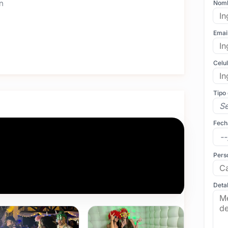
n
Nom
Emai
Celu
Tipo
Fech
ntidad visual y los colores de tu empresa o evento.
gresa.
Pers
 calidad de imagen.
Detal