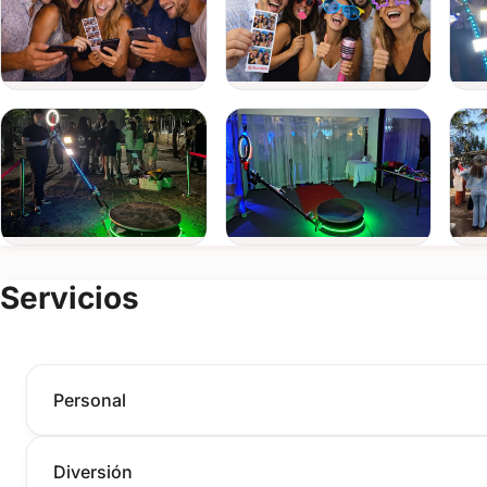
GIFs animados.
Boomerangs dinámicos.
Mensajes en video de los invitados.
Cotillón exclusivo: accesorios para darle un toque especial y di
Plataforma 360: videos espectaculares para potenciar la difusió
La Plataforma 360 crea videos envolventes con efectos dinámico
potenciar la visibilidad de tu marca o evento.
Incluye:
Plataforma giratoria automática de 90 cm para grabaciones en 3
Servicios
Edición en tiempo real con música y efectos especiales.
Descarga inmediata de los videos mediante código QR.
Elementos adicionales: pistola de burbujas, delimitación de zona
Personal
Servicio flexible y cobertura
Podés contratar la Cabina de Fotos y la Plataforma 360 juntas o
Diversión
Brindamos servicio en Montevideo, Canelones y San José.