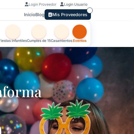
Login Proveedor
Login Usuario
Inicio
Blog
Mis Proveedores
Otras versiones de esta ficha por tipo de festejo
Fiestas infantiles
Cumples de 15
Casamientos
Eventos
aforma