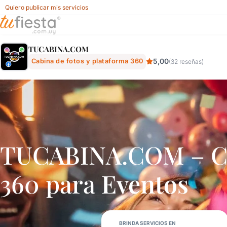
Quiero publicar mis servicios
Tucabina.com - Cabina De Fotos Y Plataforma 360 Para Fie
TUCABINA.COM
5,00
Cabina de fotos y plataforma 360
(32 reseñas)
TUCABINA.COM – Cab
360 para
Eventos
BRINDA SERVICIOS EN