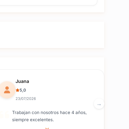
eservar la fecha de tu evento.
Reseña de usuario.
Juana
5,0
23/07/2026
Trabajan con nosotros hace 4 años,
siempre excelentes.