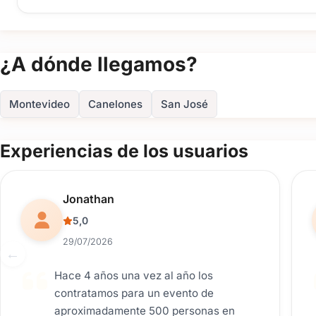
Consultanos ahora por WhatsApp o a través del formulario para r
¿A dónde llegamos?
Montevideo
Canelones
San José
Experiencias de los usuarios
Reseña de usuario.
Jonathan
5,0
29/07/2026
Hace 4 años una vez al año los
contratamos para un evento de
aproximadamente 500 personas en