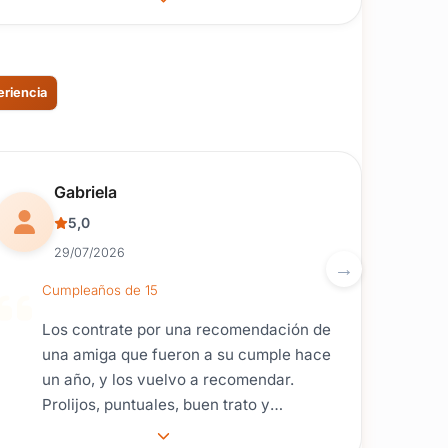
eriencia
Reseña de usuario.
Gabriela
5,0
29/07/2026
Cumpleaños de 15
Los contrate por una recomendación de
una amiga que fueron a su cumple hace
un año, y los vuelvo a recomendar.
Prolijos, puntuales, buen trato y
excelente cotillón.