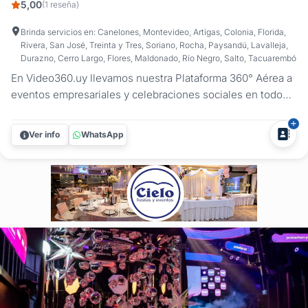
5,00
(1 reseña)
Brinda servicios en: Canelones, Montevideo, Artigas, Colonia, Florida,
Rivera, San José, Treinta y Tres, Soriano, Rocha, Paysandú, Lavalleja,
Durazno, Cerro Largo, Flores, Maldonado, Río Negro, Salto, Tacuarembó
En Video360.uy llevamos nuestra Plataforma 360° Aérea a
eventos empresariales y celebraciones sociales en todo
Uruguay.Eventos empresarialesSumamos la Plataforma
360° Aérea a lanzamientos, inauguraciones, ferias,
Ver info
WhatsApp
exposiciones, congresos y festejos corporativos como una
atracción que despierta...