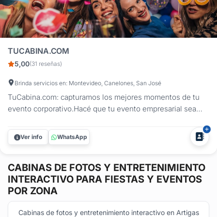
TUCABINA.COM
5,00
(31 reseñas)
Brinda servicios en: Montevideo, Canelones, San José
TuCabina.com: capturamos los mejores momentos de tu
evento corporativo.Hacé que tu evento empresarial sea
aún más memorable con nuestro servicio de cabina de
fotos y plataforma de entretenimiento 360. En
Ver info
WhatsApp
TuCabina.com, ofrecemos una experiencia innovadora para
que vos y tus invitados o...
CABINAS DE FOTOS Y ENTRETENIMIENTO
INTERACTIVO
PARA FIESTAS Y EVENTOS
POR ZONA
Cabinas de fotos y entretenimiento interactivo en Artigas