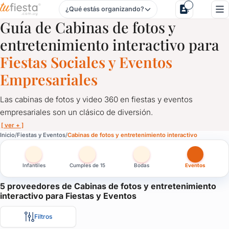
¿Qué estás organizando?
Cabinas de fotos y entretenimiento interactivo para Fiesta
Guía de Cabinas de fotos y
entretenimiento interactivo para
Fiestas Sociales y Eventos
Empresariales
Las cabinas de fotos y video 360 en fiestas y eventos
empresariales son un clásico de diversión.
[ ver + ]
Cabinas de fotos y entretenimiento interactivo para Fiesta
Inicio
Fiestas y Eventos
Cabinas de fotos y entretenimiento interactivo
Las cabinas de fotos y video 360 en fiestas y eventos empresari
Infantiles
Cumples de 15
Bodas
Eventos
En las cabinas de fotos, grandes y chicos se divierten tomando 
En las plataformas de video 360, 2 o 3 personas bailan mientra
5 proveedores de Cabinas de fotos y entretenimiento
interactivo para Fiestas y Eventos
A los invitados les quedan fotos y videos como recuerdo del cu
También los pueden compartir en sus redes sociales.
Filtros