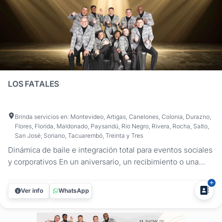
LOS FATALES
Brinda servicios en: Montevideo, Artigas, Canelones, Colonia, Durazno,
Flores, Florida, Maldonado, Paysandú, Río Negro, Rivera, Rocha, Salto,
San José, Soriano, Tacuarembó, Treinta y Tres
Dinámica de baile e integración total para eventos sociales
y corporativos En un aniversario, un recibimiento o una
fiesta empresarial, el objetivo es uno solo: celebrar juntos.
Los Fatales ofrecen una propuesta donde el incentivo al
Ver info
WhatsApp
baile es la prioridad. Mediante una puesta en escena
vibrante y...