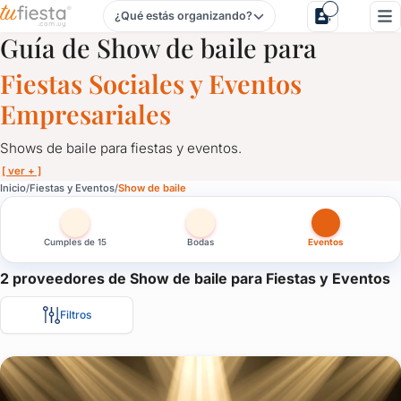
¿Qué estás organizando?
Show de baile para Fiestas y Eventos en Uruguay
Guía de Show de baile para
Fiestas Sociales y Eventos
Empresariales
Shows de baile para fiestas y eventos.
[ ver + ]
Show de baile para Fiestas y Eventos en Uruguay
Inicio
Fiestas y Eventos
Show de baile
Shows de baile para fiestas y eventos.
Cumples de 15
Bodas
Eventos
Ponele ritmo a tu casamiento, dale una sorpresa a los cumpleañ
Las mejores compañías de baile para eventos empresariales, des
2 proveedores de Show de baile para Fiestas y Eventos
Baile que sorprende por su despliegue, por su energía, su músic
Filtros
¡Sorprendé con un show distinto!