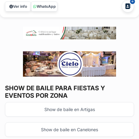
Cabezudos, te invitan a un show de entretenimiento como
Ver info
WhatsApp
ningún otro. Si alguna vez soñaste con ver a tus
celebridades favoritas...
SHOW DE BAILE
PARA FIESTAS Y
EVENTOS POR ZONA
Show de baile en Artigas
Show de baile en Canelones