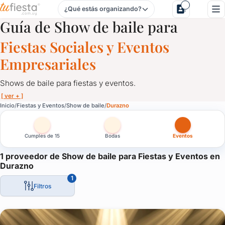
¿Qué estás organizando?
Show de baile para Fiestas y Eventos en Durazno
Guía de Show de baile para
Fiestas Sociales y Eventos
Empresariales
Shows de baile para fiestas y eventos.
[ ver + ]
Show de baile para Fiestas y Eventos en Durazno
Inicio
Fiestas y Eventos
Show de baile
Durazno
Shows de baile para fiestas y eventos.
Cumples de 15
Bodas
Eventos
Ponele ritmo a tu casamiento, dale una sorpresa a los cumpleañ
Las mejores compañías de baile para eventos empresariales, des
1 proveedor de Show de baile para Fiestas y Eventos en
Durazno
Baile que sorprende por su despliegue, por su energía, su músic
1
Filtros
¡Sorprendé con un show distinto!