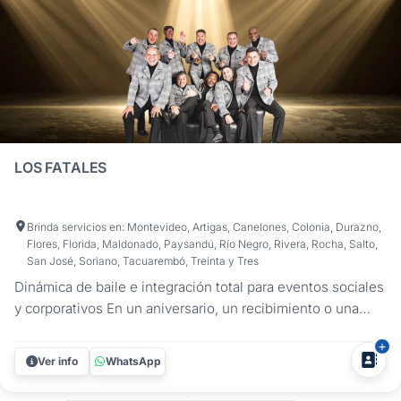
LOS FATALES
Brinda servicios en: Montevideo, Artigas, Canelones, Colonia, Durazno,
Flores, Florida, Maldonado, Paysandú, Río Negro, Rivera, Rocha, Salto,
San José, Soriano, Tacuarembó, Treinta y Tres
Dinámica de baile e integración total para eventos sociales
y corporativos En un aniversario, un recibimiento o una
fiesta empresarial, el objetivo es uno solo: celebrar juntos.
Los Fatales ofrecen una propuesta donde el incentivo al
Ver info
WhatsApp
baile es la prioridad. Mediante una puesta en escena
vibrante y...