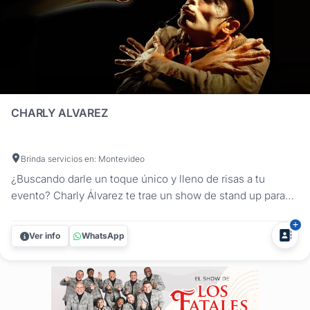
CHARLY ALVAREZ
Brinda servicios en: Montevideo
¿Buscando darle un toque único y lleno de risas a tu
evento? Charly Álvarez te trae un show de stand up para
eventos y fiestas que hará que todos se sientan
identificados y, sobre todo, que no paren de reír. Mi
Ver info
WhatsApp
espectáculo es una mezcla de humor, locuras y reflexiones
donde me animo a desnudar...