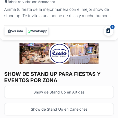
Brinda servicios en: Montevideo
Animá tu fiesta de la mejor manera con el mejor show de
stand up. Te invito a una noche de risas y mucho humor
con divertidos monólogos sobre lo que nos sucede en
nuestro día a día, anécdotas, chistes, no faltarán las
Ver info
WhatsApp
clásicas imitaciones y por supuesto mis divertidos
personajes, como el...
SHOW DE STAND UP
PARA FIESTAS Y
EVENTOS POR ZONA
Show de Stand Up en Artigas
Show de Stand Up en Canelones