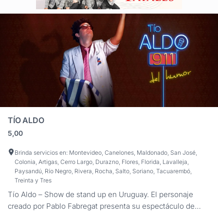
TÍO ALDO
5,00
Brinda servicios en: Montevideo, Canelones, Maldonado, San José,
Colonia, Artigas, Cerro Largo, Durazno, Flores, Florida, Lavalleja,
Paysandú, Río Negro, Rivera, Rocha, Salto, Soriano, Tacuarembó,
Treinta y Tres
Tío Aldo – Show de stand up en Uruguay. El personaje
creado por Pablo Fabregat presenta su espectáculo de
humor para eventos sociales y empresariales en todo el