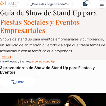
¿Qué estás organizando?
Show de Stand Up para Fiestas y Eventos en Uruguay
Guía de Show de Stand Up para
Fiestas Sociales y Eventos
Empresariales
Shows de stand up para eventos empresariales y cumpleaños,
un servicio de animación divertido y alegre que traerá temas de
actualidad o con la temática que propongas.
[ ver + ]
Show de Stand Up para Fiestas y Eventos en Uruguay
Inicio
Fiestas y Eventos
Show de Stand Up
3 proveedores de Show de Stand Up para Fiestas y
Shows de stand up para eventos empresariales y cumpleaños, un 
Eventos
Animá tu fiesta de fin de año, de cumpleaños o de 15 con el me
Filtros