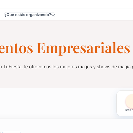
¿Qué estás organizando?
ventos Empresariales
En TuFiesta, te ofrecemos los mejores magos y shows de magia p
ventos en Uruguay
Infan
En TuFiesta, te ofrecemos los mejores magos y shows de magia p
onismo asombroso, cartas que desafían la lógica y varitas mági