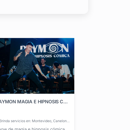
DAYMON MAGIA E HIPNOSIS CÓMICA
Brinda servicios en: Montevideo, Canelones, Cerro Largo, Colonia, Durazno, Flores, Florida, Lavalleja, Maldonado, Paysandú, Río Negro, Rivera, Rocha, Salto, San José, Soriano, Tacuarembó, Treinta y Tres
ow de magia e hipnosis cómica