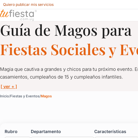
Quiero publicar mis servicios
Guía de Magos para
Magos para Fiestas y Eventos en Uruguay
Fiestas Sociales y E
Magia que cautiva a grandes y chicos para tu próximo evento. 
casamientos, cumpleaños de 15 y cumpleaños infantiles.
[ ver + ]
Magos para Fiestas y E
Inicio
Fiestas y Eventos
Magos
Magia que cautiva a grandes y chicos para tu próximo evento. 
Talentosos magos te sorprenderán con trucos inolvidables, ilusi
Rubro
Departamento
Características
¡Haz de tu celebración una experiencia mágica y emocionante!