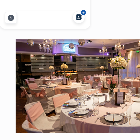
infancia llenos de risas y asombro?
Bueno, dejame decirte que esos
momentos mágicos aún existen y
están a solo un paso de convertirse
en realidad. Nací entre magos,
actores, músicos y...