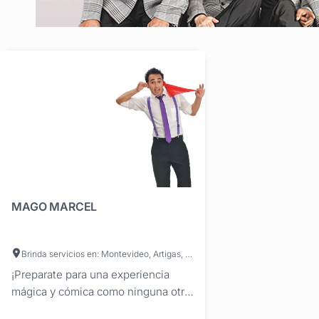
MAGO MARCEL
Brinda servicios en: Montevideo, Artigas, Canelones, Cerro Largo, Colonia, Durazno, Flores, Florida, Lavalleja, Maldonado, Paysandú, Río Negro, Rivera, Rocha, Salto, San José, Soriano, Tacuarembó, Treinta y Tres
¡Preparate para una experiencia
mágica y cómica como ninguna otra!
¿Te acordás de aquellos días de