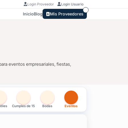
Login Proveedor
Login Usuario
Inicio
Blog
Mis Proveedores
ara eventos empresariales, fiestas,
tiles
Cumples de 15
Bodas
Eventos
ara eventos empresariales, fiestas, casamientos, cumpleaños de
cas llenas de encanto.