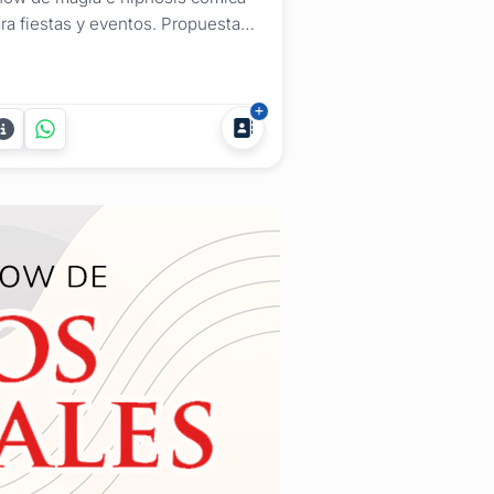
ra fiestas y eventos. Propuesta
rticipativa para público adulto,
eal para eventos empresariales y
lebraciones sociales. ¿Estás
ganizando un evento y buscás un
ow que genere impacto real en el
blico? Daymon Magia e hipnosis
mica presenta un...