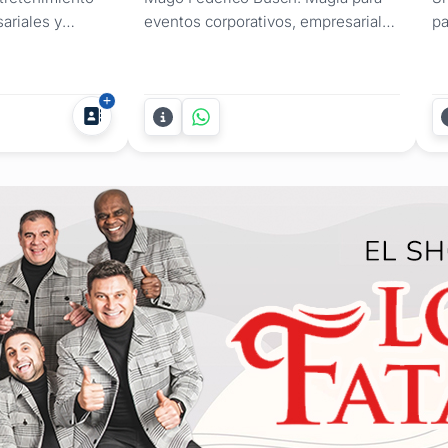
ariales y
eventos corporativos, empresariales
pa
levar el nivel de
y sociales El Mago Federico Büsch
pa
propuesta de
ofrece una propuesta de
id
esional y
ilusionismo profesional que se
ce
Ariel es la
adapta a las exigencias del sector
or
iseñamos un
corporativo y a la dinámica de las
sh
ionismo
celebraciones de adultos. Con un
pú
nte para el
estilo basado en el humor
có
inteligente...