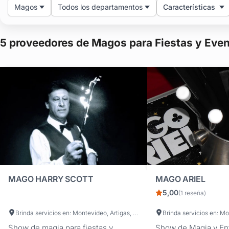
Magos
Todos los departamentos
Características
Comunícate con los magos en TuFiesta y déjate llevar por el fa
¡Reserva ahora y crea momentos mágicos que perdurarán para 
5 proveedores de Magos para Fiestas y Eve
MAGO HARRY SCOTT
MAGO ARIEL
5,00
(1 reseña)
Brinda servicios en: Montevideo, Artigas, Canelones, Cerro Largo, Colonia, Durazno, Flores, Florida, Lavalleja, Maldonado, Paysandú, Río Negro, Rivera, Rocha, Salto, San José, Soriano, Tacuarembó, Treinta y Tres
Show de magia para fiestas y
Show de Magia y En