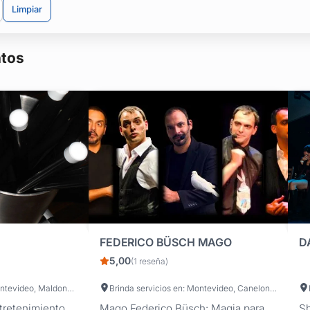
scinante mundo de la magia.
Limpiar
siempre!
ntos
FEDERICO BÜSCH MAGO
5,00
(1 reseña)
Brinda servicios en: Montevideo, Maldonado, Canelones, San José
Brinda servicios en: Montevideo, Canelones, Maldonado, Colonia, Cerro Largo, Salto, Florida, Treinta y Tres, San José, Durazno, Soriano, Tacuarembó, Lavalleja, Rivera, Artigas, Río Negro, Flores, Rocha, Paysandú
tretenimiento
Mago Federico Büsch: Magia para
Sh