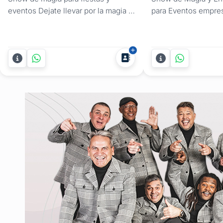
eventos Dejate llevar por la magia y
para Eventos empres
elegancia del Mago Harry Scott, un
sociales Si buscás e
show diseñado especialmente para
tu festejo con una 
adultos. Ideal para darle un toque
entretenimiento prof
exclusivo a tus eventos
sofisticada, el Mago 
corporativos, cenas de gala y
opción indicada. D
cualquier encuentro que busque un
espectáculo de ilus
alto nivel de sofisticación y...
pensado exclusivame
público...