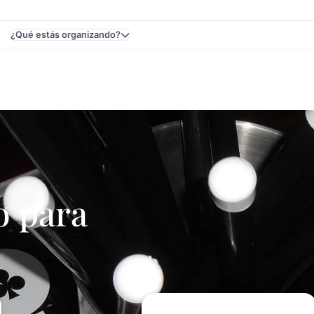
¿Qué estás organizando?
stas Y Eventos
 para