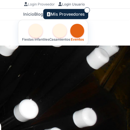
Login Proveedor
Login Usuario
Inicio
Blog
Mis Proveedores
Otras versiones de esta ficha por tipo de festejo
Fiestas infantiles
Casamientos
Eventos