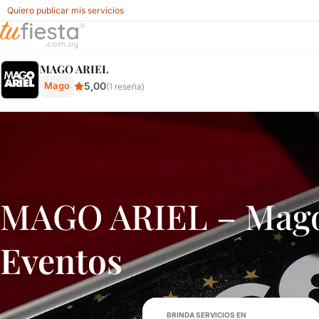
Quiero publicar mis servicios
Mago Ariel - Mago Para Fiestas Y Eventos En Uruguay - Fie
MAGO ARIEL
5,00
Mago
(1 reseña)
MAGO ARIEL – Mago
Eventos
BRINDA SERVICIOS EN