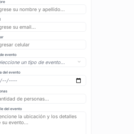
bre
l
lar
 de evento
a del evento
onas
le del evento