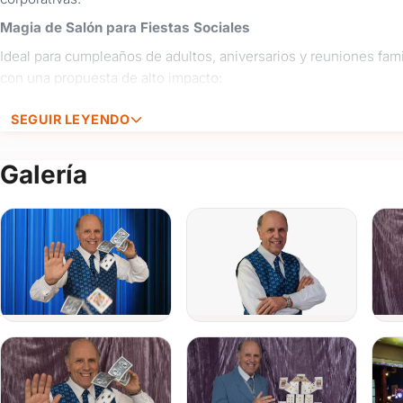
Magia de Salón para Fiestas Sociales
Ideal para cumpleaños de adultos, aniversarios y reuniones fam
con una propuesta de alto impacto:
Ilusionismo de Impacto:
Rutinas con cartas, billetes
SEGUIR LEYENDO
pocos metros de los invitados.
Humor y Participación:
Un show dinámico y muy inter
Galería
magia en un ambiente de respeto y diversión garantizada
Adaptabilidad:
Nos adaptamos a livings de casas, bar
nuestra propia amplificación y música para que no tengas
Propuestas para Empresas y Lanzamientos
Entendemos la importancia de la imagen institucional, por eso o
calidad para el sector empresarial:
Despedidas de Fin de Año y Congresos:
Shows diseñ
integración de los equipos y generar un recuerdo positivo
Promoción de Productos:
Adaptamos la magia para re