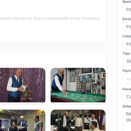
Nom
iliares donde se busca sorprender a los invitados
Emai
 y elementos cotidianos que desafían la lógica a
Celu
activo, donde los presentes son parte de la
Tipo
.
bacoas o grandes salones de fiestas, llevando
Fech
 que preocuparte por la técnica.
Pers
frecemos un servicio serio, puntual y de alta
Detal
ados para distender el ambiente, fomentar la
 del evento.
saltar las características de un producto o