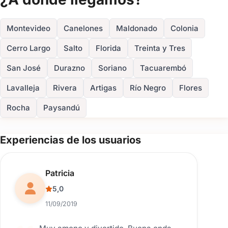
FOTOS
experiencia memorable a través del ilusionismo profesional.
Montevideo
Canelones
Maldonado
Colonia
Cerro Largo
Salto
Florida
Treinta y Tres
San José
Durazno
Soriano
Tacuarembó
Lavalleja
Rivera
Artigas
Río Negro
Flores
Rocha
Paysandú
Experiencias de los usuarios
Reseña de usuario.
Patricia
5,0
11/09/2019