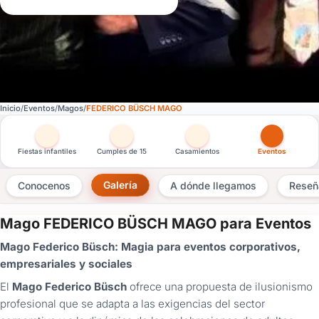
Inicio
Eventos
Magos
FEDERICO BÜSCH MAGO
Otras versiones de esta ficha por tipo de festejo
Fiestas infantiles
Cumples de 15
Casamientos
Eventos
Galería
Conocenos
A dónde llegamos
Reseñ
Mago FEDERICO BÜSCH MAGO para Eventos
×
Mago Federico Büsch: Magia para eventos corporativos,
Consultar
empresariales y sociales
Este
El
Mago Federico Büsch
ofrece una propuesta de ilusionismo
proveedor
profesional que se adapta a las exigencias del sector
no