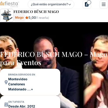
¿Qué estás organizando?
Federico BÜsch Mago - Mago Para Fiestas Y Eventos En Uru
FEDERICO BÜSCH MAGO
5,00
Mago
(1 reseña)
FEDERICO BÜSCH MAGO – Mago
para
Eventos
BRINDA SERVICIOS EN
Montevideo
Canelones
Maldonado
...+
EN TUFIESTA
Desde Abr. 2012