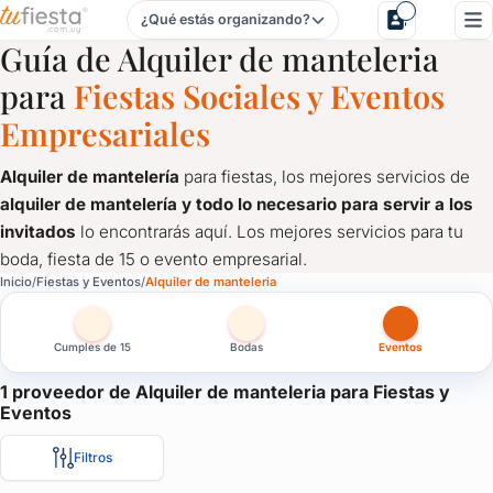
¿Qué estás organizando?
Alquiler de manteleria para Fiestas y Eventos en Uruguay
Guía de Alquiler de manteleria
para
Fiestas Sociales y Eventos
Empresariales
Alquiler de mantelería
para fiestas, los mejores servicios de
alquiler de mantelería y todo lo necesario para servir a los
invitados
lo encontrarás aquí. Los mejores servicios para tu
boda, fiesta de 15 o evento empresarial.
Alquiler de manteleria para Fiestas y Eventos en Uruguay
Inicio
Fiestas y Eventos
Alquiler de manteleria
Alquiler de mantelería
para fiestas, los mejores servicios de
al
Cumples de 15
Bodas
Eventos
1 proveedor de Alquiler de manteleria para Fiestas y
Eventos
Filtros