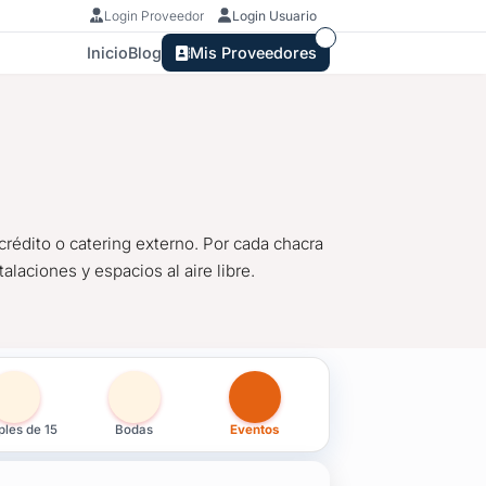
Login Proveedor
Login Usuario
Inicio
Blog
Mis Proveedores
crédito o catering externo. Por cada chacra
alaciones y espacios al aire libre.
les de 15
Bodas
Eventos
crédito o catering externo. Por cada chacra para celebrar fiestas,