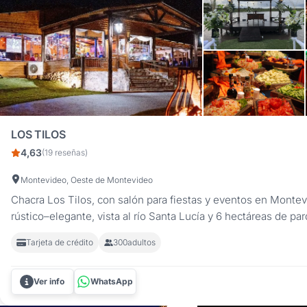
LOS TILOS
4,63
(19 reseñas)
Montevideo, Oeste de Montevideo
Chacra Los Tilos, con salón para fiestas y eventos en Monte
rústico–elegante, vista al río Santa Lucía y 6 hectáreas de pa
a tu manera. Si estás organizando un evento corporativo, cu
Tarjeta de crédito
300
adultos
aniversario, agasajo despedida de fin de año, o alguna otra...
Ver info
WhatsApp