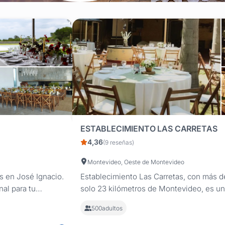
ESTABLECIMIENTO LAS CARRETAS
4,36
(9 reseñas)
Montevideo, Oeste de Montevideo
s en José Ignacio.
Establecimiento Las Carretas, con más de
nal para tu
solo 23 kilómetros de Montevideo, es un
cemos una
de celebraciones especiales. Este enca
500
adultos
compañe la...
histórica con un entorno natural espectacu