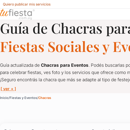
Quiero publicar mis servicios
Guía de Chacras par
Chacras para Fiestas y Eventos en Uruguay
Fiestas Sociales y E
Guía actualizada de
Chacras para Eventos
. Podés buscarlas po
para celebrar fiestas, ves foto y los servicios que ofrece como m
¡Seguro encontrás la chacra que más se adapte al tipo de feste
[ ver + ]
Chacras para Fiestas y
Inicio
Fiestas y Eventos
Chacras
Guía actualizada de
Chacras para Eventos
. Podés buscarlas po
¡Seguro encontrás la chacra que más se adapte al tipo de feste