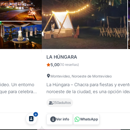
LA HÚNGARA
5,00
(10 reseñas)
Montevideo, Noroeste de Montevideo
video. Un entorno
La Húngara – Chacra para fiestas y even
rque para celebrar
noroeste de la ciudad, es una opción ide
mpleaños,
corporativos y celebraciones familiares 
250
adultos
cercana. Un espacio versátil para todo tip
Ver info
WhatsApp