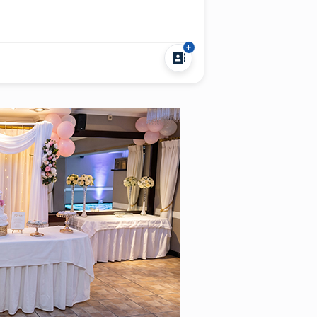
a: fue restaurada respetando su
les y equipamiento histórico —