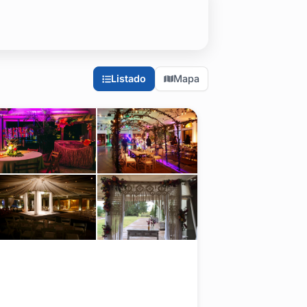
ignar eficiencia logística.
leaños, aniversarios, graduaciones y todo tipo de celebración co
 hasta opciones de estilo más rústico y campestre que aprovechan
Listado
Mapa
a logística necesaria para asegurar que tu evento —ya sea una re
s para elegir el lugar ideal.