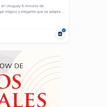
s en Uruguay A minutos de
gar mágico y elegante que se adapta a
n alto nivel de elegancia, calidad y
Patio estilo romano, techado, con...