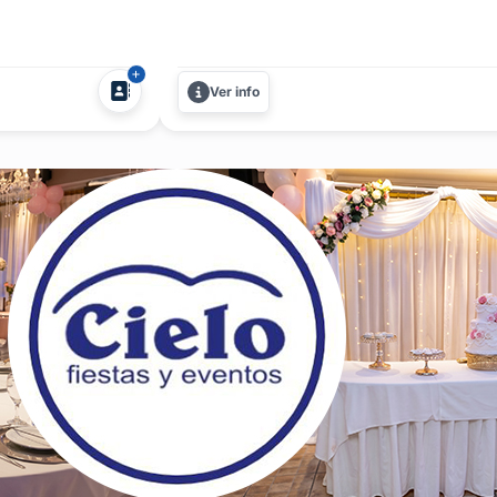
tros empresariales,
bodega conserva casi un siglo de histori
...
arquitectura original, con antiguos tone
incluido...
Ver info