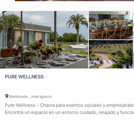
PURE WELLNESS
Maldonado , José Ignacio
Pure Wellness – Chacra para eventos sociales y empresariale
Encontrá un espacio en un entorno cuidado, relajado y funcio
próxima celebración. A solo minutos de Punta del Este, ofre
infraestructura de alto nivel diseñada para que cada detalle a