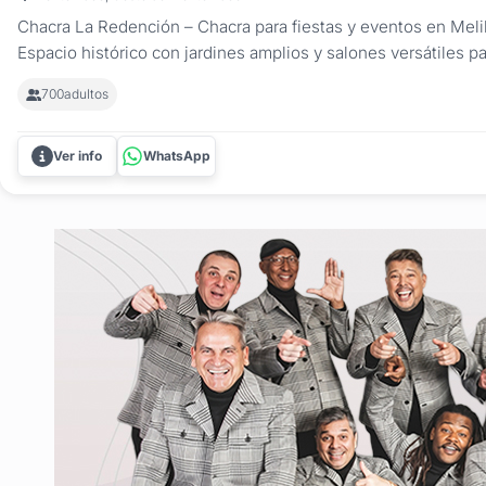
Chacra La Redención – Chacra para fiestas y eventos en Meli
Espacio histórico con jardines amplios y salones versátiles p
sociales y eventos empresariales. Chacra La Redención es un
700
adultos
eventos con valor patrimonial, ideal para quienes buscan un lu
Ver info
WhatsApp