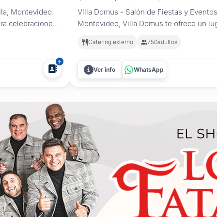
lla, Montevideo.
Villa Domus - Salón de Fiestas y Evento
ara celebraciones
Montevideo, Villa Domus te ofrece un lu
a chacra para
todo tipo de celebraciones manteniendo u
Catering externo
750
adultos
gar...
servicio. Las instalaciones cuentan con: 
Ver info
WhatsApp