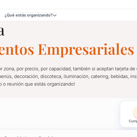
¿Qué estás organizando?
a
ventos Empresariales
r zona, por precio, por capacidad, también si aceptan tarjeta de 
enús, decoración, discoteca, iluminación, catering, bebidas, inst
jo o reunión que estás organizando!
 Eventos en Uruguay
Cump
r zona, por precio, por capacidad, también si aceptan tarjeta de 
jo o reunión que estás organizando!