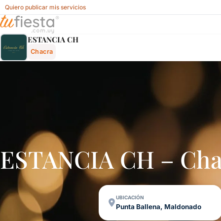
Quiero publicar mis servicios
Estancia Ch - Chacra En Punta Ballena, Maldonado, Urugua
ESTANCIA CH
Chacra
ESTANCIA CH – Cha
UBICACIÓN
Punta Ballena, Maldonado