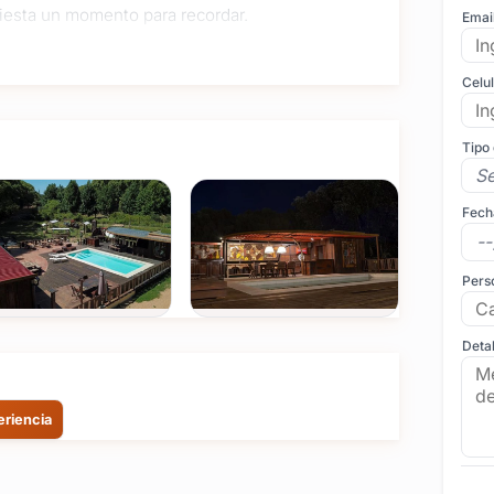
 fiesta un momento para recordar.
Emai
Celu
Tipo
Fech
Pers
Detal
eriencia