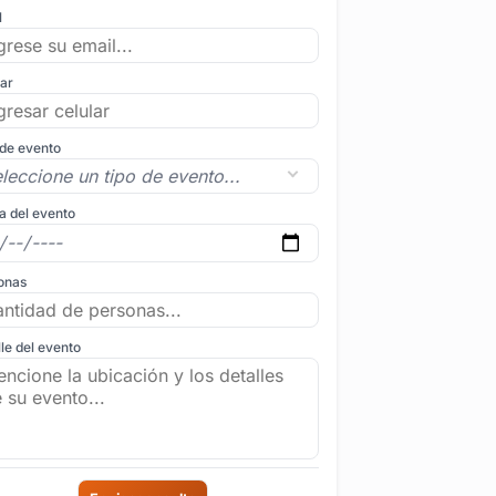
l
lar
 de evento
a del evento
onas
le del evento