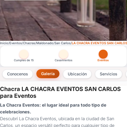
Inicio
Eventos
Chacras
Maldonado
San Carlos
LA CHACRA EVENTOS SAN CARLO
Otras versiones de esta ficha por tipo de festejo
Cumples de 15
Casamientos
Eventos
Galería
Conocenos
Ubicación
Servicios
Chacra LA CHACRA EVENTOS SAN CARLOS
×
para Eventos
Consultar
La Chacra Eventos: el lugar ideal para todo tipo de
celebraciones.
¿Ya
Descubrí La Chacra Eventos, ubicada en la ciudad de San
tenés
Carlos, un espacio versátil perfecto para cualquier tipo de
cuenta?