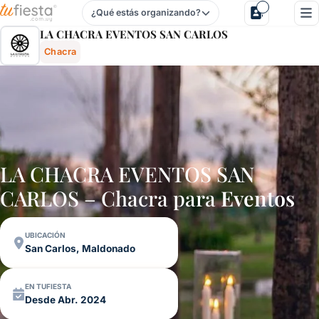
¿Qué estás organizando?
La Chacra Eventos San Carlos - Chacra En San Carlos, Mal
LA CHACRA EVENTOS SAN CARLOS
Chacra
LA CHACRA EVENTOS SAN
CARLOS – Chacra para
Eventos
UBICACIÓN
San Carlos, Maldonado
EN TUFIESTA
Desde Abr. 2024