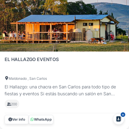
EL HALLAZGO EVENTOS
Maldonado , San Carlos
El Hallazgo: una chacra en San Carlos para todo tipo de
fiestas y eventos Si estás buscando un salón en San
Carlos con un entorno natural y servicios de primer nivel,
200
El Hallazgo es la opción perfecta. Con espacios versátiles
y un servicio integral, este lugar es ideal para
Ver info
WhatsApp
cumpleaños,...