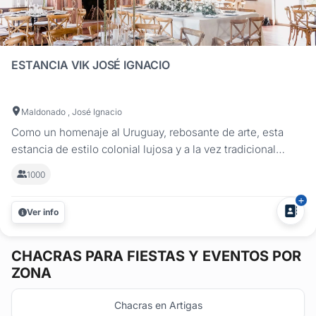
ESTANCIA VIK JOSÉ IGNACIO
Maldonado , José Ignacio
Como un homenaje al Uruguay, rebosante de arte, esta
estancia de estilo colonial lujosa y a la vez tradicional
posee 12 suites para huéspedes y se encuentra emplazada
1000
sobre un área de 1600 hectáreas de bellas pasturas de
campo, a una distancia de 8 kilómetros de la incomparable
Ver info
vida de playa de...
CHACRAS
PARA FIESTAS Y EVENTOS POR
ZONA
Chacras en Artigas