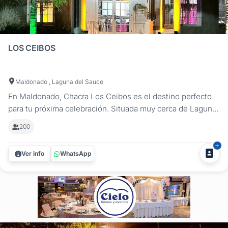
LOS CEIBOS
Maldonado , Laguna del Sauce
En Maldonado, Chacra Los Ceibos es el destino perfecto
para tu próxima celebración. Situada muy cerca de Laguna
del Sauce Maldonado y a pocos minutos de Punta del
200
Este, nuestra chacra es el lugar ideal para todo tipo de
eventos, desde despedidas y reuniones empresariales
Ver info
WhatsApp
hasta cumpleaños,...