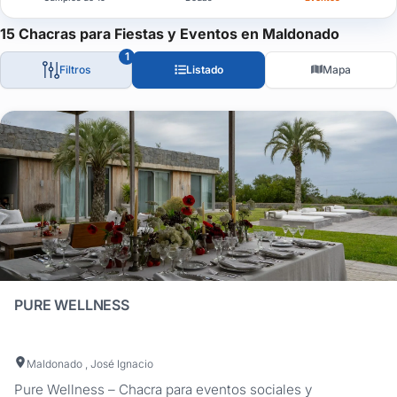
Chacras para Eventos Corporativos y Sociales en Montevideo: El
15 Chacras para Fiestas y Eventos en Maldonado
Descubrí nuestra selección curada de chacras y espacios para ev
1
Filtros
Listado
Mapa
Esta guía te permite encontrar el escenario perfecto para lanzam
Cada lugar destaca por su versatilidad: desde salones con arqui
Muchas de los lugares ofrecen servicios de gestión integral, coo
¿Buscás una chacra que se adapte a tus necesidades y presup
Navegá nuestra guía, compará capacidades, mirá el mapa interact
Empezá hoy mismo a diseñar una experiencia a la altura de tus o
PURE WELLNESS
Maldonado , José Ignacio
Pure Wellness – Chacra para eventos sociales y