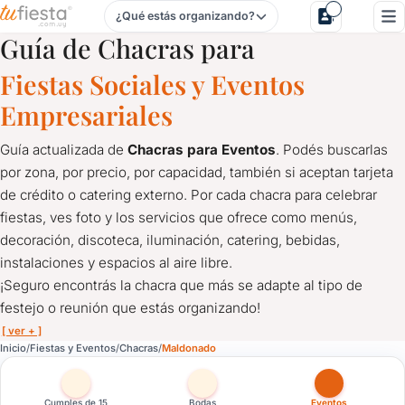
¿Qué estás organizando?
Chacras para Fiestas y Eventos en Maldonado
Guía de Chacras para
Fiestas Sociales y Eventos
Empresariales
Guía actualizada de
Chacras para Eventos
. Podés buscarlas
por zona, por precio, por capacidad, también si aceptan tarjeta
de crédito o catering externo. Por cada chacra para celebrar
fiestas, ves foto y los servicios que ofrece como menús,
decoración, discoteca, iluminación, catering, bebidas,
instalaciones y espacios al aire libre.
¡Seguro encontrás la chacra que más se adapte al tipo de
festejo o reunión que estás organizando!
[ ver + ]
Chacras para Fiestas y Eventos en Maldonado
Inicio
Fiestas y Eventos
Chacras
Maldonado
Guía actualizada de
Chacras para Eventos
. Podés buscarlas po
¡Seguro encontrás la chacra que más se adapte al tipo de feste
Cumples de 15
Bodas
Eventos