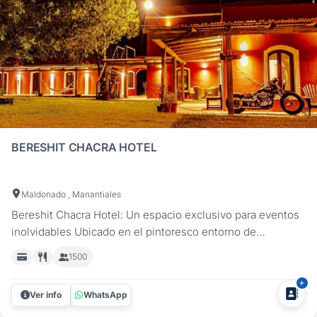
BERESHIT CHACRA HOTEL
Maldonado , Manantiales
Bereshit Chacra Hotel: Un espacio exclusivo para eventos
inolvidables Ubicado en el pintoresco entorno de
Manantiales - Maldonado, Bereshit Chacra Hotel es el
1500
lugar ideal para todo tipo de celebraciones. Ya sea un
evento corporativo, una reunión familiar, un retiro o una
Ver info
WhatsApp
gala, cada ocasión se...