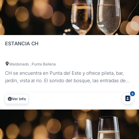
ESTANCIA CH
Maldonado , Punta Ballena
CH se encuentra en Punta del Este y ofrece pileta, bar,
jardín, vista al río. El sonido del bosque, las entradas de
luz, todo en armonía, todo se incorpora al paisaje, todo se
recicla y se deja envolver por el entorno que lo rodea. En
Ver info
CH cuidamos nuestro bosque, convertimos chatarra en
imágenes,...