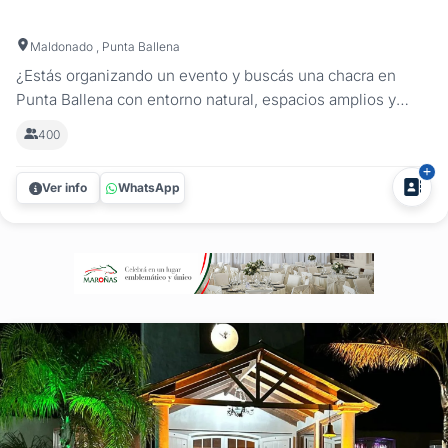
Maldonado , Punta Ballena
¿Estás organizando un evento y buscás una chacra en
Punta Ballena con entorno natural, espacios amplios y
libertad para personalizar cada detalle? En Chacra El
400
Quijote te ofrecemos el lugar ideal para eventos sociales,
aniversarios, celebraciones familiares, despedidas,
Ver info
WhatsApp
graduaciones y eventos...