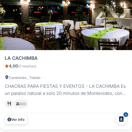
LA CACHIMBA
4,00
(3 reseñas)
Canelones , Toledo
CHACRAS PARA FIESTAS Y EVENTOS - LA CACHIMBA Es
un paraíso natural a solo 20 minutos de Montevideo, con
jardines cuidadosamente diseñados que brindan en su
500
conjunto una vista y sensación colonial impecable llena de
colores, ideal para la realización de fiestas en el día, como
Ver info
también en la...