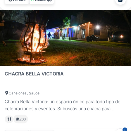
de 15, bar o bat mitzvá,...
CHACRA BELLA VICTORIA
Canelones , Sauce
Chacra Bella Victoria: un espacio único para todo tipo de
celebraciones y eventos. Si buscás una chacra para
eventos en Canelones, en Chacra Bella Victoria
200
encontrarás un entorno natural y versátil para celebrar
cualquier ocasión especial. Ubicada en Sauce, a solo 30