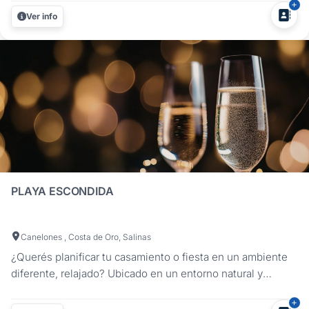
totalmente equipado con tecnología, mobiliario e insumos
Ver info
de la mejor calidad. Adyacente a él, una serie de piscinas
logran estilizar el...
PLAYA ESCONDIDA
Canelones , Costa de Oro, Salinas
¿Querés planificar tu casamiento o fiesta en un ambiente
diferente, relajado? Ubicado en un entorno natural y
tranquilo de 5 hectáreas con vista increíble al mar.Te
ofrecemos el lugar ideal para fiestas de cumpleaños,