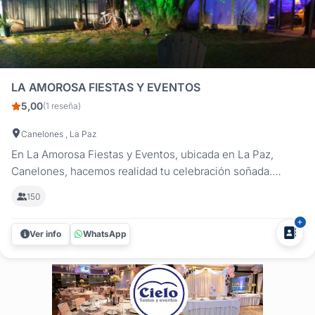
LA AMOROSA FIESTAS Y EVENTOS
5,00
(1 reseña)
Canelones , La Paz
En La Amorosa Fiestas y Eventos, ubicada en La Paz,
Canelones, hacemos realidad tu celebración soñada.
Nuestro emprendimiento familiar está pensado para
150
satisfacer todos tus deseos y expectativas, siendo el lugar
ideal para eventos empresariales, cumpleaños,
Ver info
WhatsApp
aniversarios, despedidas, baby...