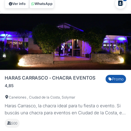
Ver info
WhatsApp
minutos de Montevideo,...
HARAS CARRASCO - CHACRA EVENTOS
Promo
4,85
Canelones , Ciudad de la Costa, Solymar
Haras Carrasco, la chacra ideal para tu fiesta o evento. Si
buscás una chacra para eventos en Ciudad de la Costa, en
Haras Carrasco encontrarás el equilibrio perfecto entre
500
naturaleza, elegancia y servicio de excelencia. Ubicados a