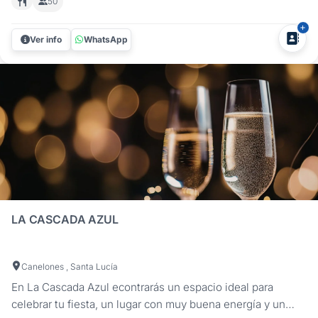
50
celebrar todo tipo de fiestas y eventos en Canelones. A
solo 30 minutos de Montevideo y a pocos minutos de
Ver info
WhatsApp
Pando y Empalme Olmos, ofrece...
LA CASCADA AZUL
Canelones , Santa Lucía
En La Cascada Azul econtrarás un espacio ideal para
celebrar tu fiesta, un lugar con muy buena energía y un