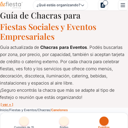
¿Qué estás organizando?
Chacras para Fiestas y Eventos en Canelones
Guía de Chacras para
Fiestas Sociales y Eventos
Empresariales
Guía actualizada de
Chacras para Eventos
. Podés buscarlas
por zona, por precio, por capacidad, también si aceptan tarjeta
de crédito o catering externo. Por cada chacra para celebrar
fiestas, ves foto y los servicios que ofrece como menús,
decoración, discoteca, iluminación, catering, bebidas,
instalaciones y espacios al aire libre.
¡Seguro encontrás la chacra que más se adapte al tipo de
festejo o reunión que estás organizando!
[ ver + ]
Chacras para Fiestas y Eventos en Canelones
Inicio
Fiestas y Eventos
Chacras
Canelones
Guía actualizada de
Chacras para Eventos
. Podés buscarlas po
¡Seguro encontrás la chacra que más se adapte al tipo de feste
Cumples de 15
Bodas
Eventos