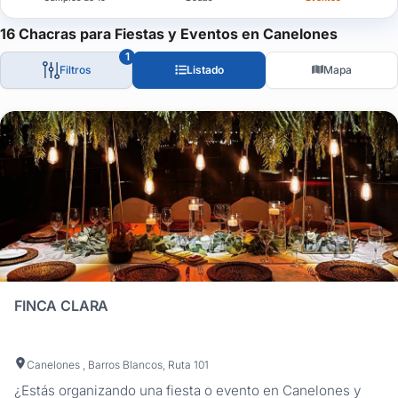
Chacras para Eventos Corporativos y Sociales en Montevideo: El
16 Chacras para Fiestas y Eventos en Canelones
Descubrí nuestra selección curada de chacras y espacios para ev
1
Filtros
Listado
Mapa
Esta guía te permite encontrar el escenario perfecto para lanzam
Cada lugar destaca por su versatilidad: desde salones con arqui
Muchas de los lugares ofrecen servicios de gestión integral, coo
¿Buscás una chacra que se adapte a tus necesidades y presup
Navegá nuestra guía, compará capacidades, mirá el mapa interact
Empezá hoy mismo a diseñar una experiencia a la altura de tus o
FINCA CLARA
Canelones , Barros Blancos, Ruta 101
¿Estás organizando una fiesta o evento en Canelones y