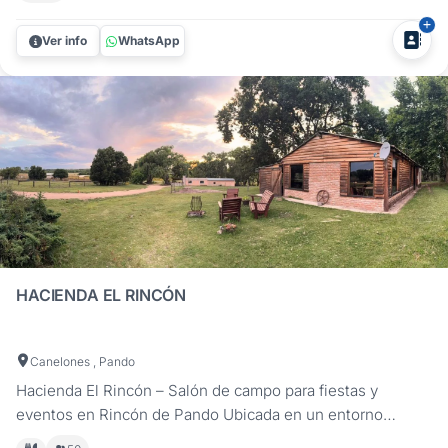
festejos sociales y corporativos, a solo 30 minutos de
Montevideo. Ubicados en San José de Carrasco,
Ver info
WhatsApp
combinamos infraestructura...
HACIENDA EL RINCÓN
Canelones , Pando
Hacienda El Rincón – Salón de campo para fiestas y
eventos en Rincón de Pando Ubicada en un entorno
natural único, Hacienda El Rincón es el lugar ideal para