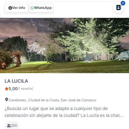
pocos minutos de Montevideo y cerca del aeropuerto,
Ver info
WhatsApp
ofrecemos un...
LA LUCILA
5,00
(1 reseña)
Canelones , Ciudad de la Costa, San José de Carrasco
¿Buscás un lugar que se adapte a cualquier tipo de
celebración sin alejarte de la ciudad? La Lucila es la chacra
para eventos que ofrece la flexibilidad necesaria para
300