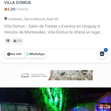
VILLA DOMUS
5,00
(1 reseña)
Canelones , Barros Blancos, Ruta 101
Villa Domus - Salón de Fiestas y Eventos en Uruguay A
minutos de Montevideo, Villa Domus te ofrece un lugar
mágico y elegante que se adapta a todo tipo de
750
celebraciones manteniendo un alto nivel de elegancia,
calidad y servicio. Las instalaciones cuentan con: Patio
Ver info
WhatsApp
estilo romano, techado, con...