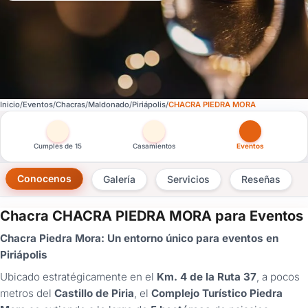
Inicio
Eventos
Chacras
Maldonado
Piriápolis
CHACRA PIEDRA MORA
Otras versiones de esta ficha por tipo de festejo
Cumples de 15
Casamientos
Eventos
Conocenos
Galería
Servicios
Reseñas
Chacra CHACRA PIEDRA MORA para Eventos
×
Chacra Piedra Mora: Un entorno único para eventos en
Consultar
Piriápolis
Ubicado estratégicamente en el
Km. 4 de la Ruta 37
, a pocos
¿Ya
tenés
metros del
Castillo de Piria
, el
Complejo Turístico Piedra
cuenta?