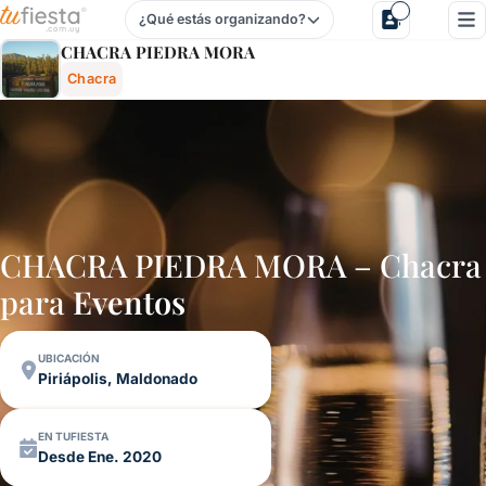
¿Qué estás organizando?
Chacra Piedra Mora - Chacra En Piriápolis, Maldonado, Uru
CHACRA PIEDRA MORA
Chacra
CHACRA PIEDRA MORA – Chacra
para
Eventos
UBICACIÓN
Piriápolis, Maldonado
EN TUFIESTA
Desde Ene. 2020