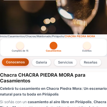
Inicio
Casamientos
Chacras
Maldonado
Piriápolis
CHACRA PIEDRA MORA
Otras versiones de esta ficha por tipo de festejo
Cumples de 15
Casamientos
Eventos
Conocenos
Galería
Servicios
Reseñas
Chacra CHACRA PIEDRA MORA para
×
Casamientos
Consultar
Celebrá tu casamiento en Chacra Piedra Mora: Un escenario
natural para tu boda en Piriápolis
¿Ya
tenés
Si soñás con un
casamiento al aire libre en Piriápolis
,
Chacra
cuenta?