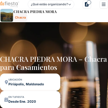
¿Qué estás organizando?
Chacra Piedra Mora - Chacra En Piriápolis, Maldonado, Ur
CHACRA PIEDRA MORA
Chacra
CHACRA PIEDRA MORA – Chacra
para
Casamientos
UBICACIÓN
Piriápolis, Maldonado
EN TUFIESTA
Desde Ene. 2020