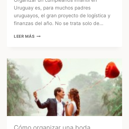
Organizar un cumpleaños infantil en
Uruguay es, para muchos padres
uruguayos, el gran proyecto de logística y
finanzas del año. No se trata solo de…
¿CUÁNTO
LEER MÁS
CUESTA
UN
CUMPLEAÑOS
INFANTIL
EN
URUGUAY
HOY?
GUÍA
2026
Cómo organizar una boda