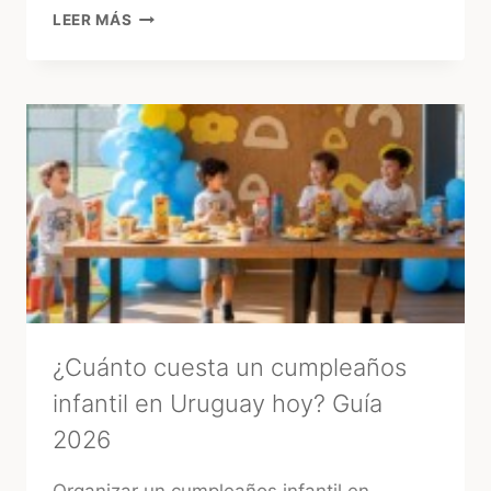
MÁS
LEER MÁS
ALLÁ
DEL
«SÍ,
QUIERO»:
3
RITUALES
MÁGICOS
PARA
ATRAER
BUENA
ENERGÍA
ANTES
DE
TU
BODA
¿Cuánto cuesta un cumpleaños
infantil en Uruguay hoy? Guía
2026