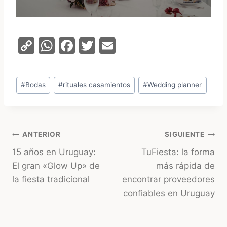
C
W
F
T
E
o
h
a
w
m
p
at
c
itt
ai
Etiquetas
#
Bodas
#
rituales casamientos
#
Wedding planner
y
s
e
er
l
de
Li
A
b
la
entrada:
n
p
o
Navegación
ANTERIOR
SIGUIENTE
k
p
o
15 años en Uruguay:
TuFiesta: la forma
k
de
El gran «Glow Up» de
más rápida de
entradas
la fiesta tradicional
encontrar proveedores
confiables en Uruguay