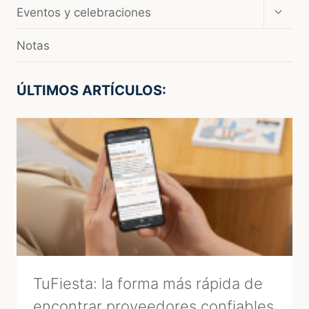
menú
Amplia
Eventos y celebraciones
hijo
el
menú
Notas
hijo
ÚLTIMOS ARTÍCULOS:
TuFiesta: la forma más rápida de
encontrar proveedores confiables