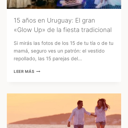
15 años en Uruguay: El gran
«Glow Up» de la fiesta tradicional
Si mirás las fotos de los 15 de tu tía o de tu
mamá, seguro ves un patrón: el vestido
repollado, las 15 parejas del…
15
LEER MÁS
AÑOS
EN
URUGUAY:
EL
GRAN
«GLOW
UP»
DE
LA