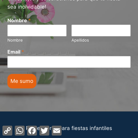
sea inolvidable!
Nombre
*
Nombre
Apellidos
Email
*
Me sumo
Proveedores para fiestas infantiles
Copy
WhatsApp
Facebook
Twitter
Email
Link