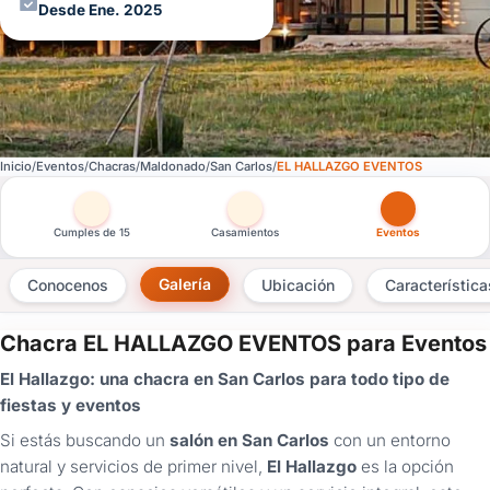
Desde Ene. 2025
Inicio
Eventos
Chacras
Maldonado
San Carlos
EL HALLAZGO EVENTOS
Otras versiones de esta ficha por tipo de festejo
Cumples de 15
Casamientos
Eventos
Galería
Conocenos
Ubicación
Característica
Chacra EL HALLAZGO EVENTOS para Eventos
×
El Hallazgo: una chacra en San Carlos para todo tipo de
Consultar
fiestas y eventos
Si estás buscando un
salón en San Carlos
con un entorno
¿Ya
tenés
natural y servicios de primer nivel,
El Hallazgo
es la opción
cuenta?