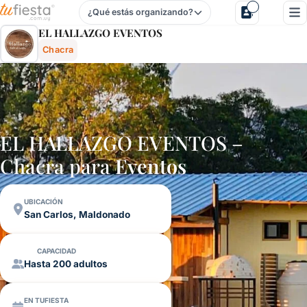
¿Qué estás organizando?
El Hallazgo Eventos - Chacra En San Carlos, Maldonado, U
EL HALLAZGO EVENTOS
Chacra
EL HALLAZGO EVENTOS –
Chacra para
Eventos
UBICACIÓN
San Carlos, Maldonado
CAPACIDAD
Hasta 200 adultos
EN TUFIESTA