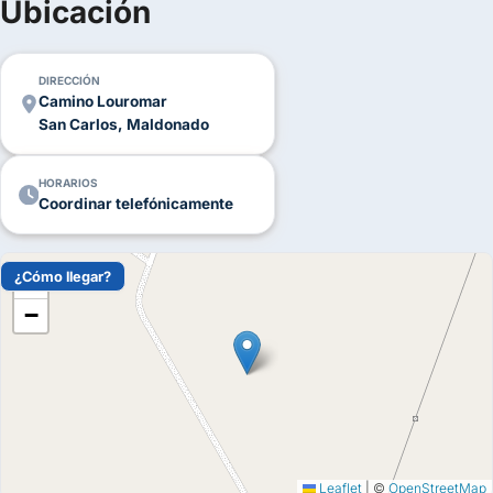
Ubicación
FOTOS
DIRECCIÓN
Camino Louromar
San Carlos, Maldonado
HORARIOS
Coordinar telefónicamente
¿Cómo llegar?
+
−
Leaflet
|
©
OpenStreetMap