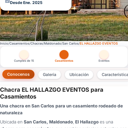
Desde Ene. 2025
Inicio
Casamientos
Chacras
Maldonado
San Carlos
EL HALLAZGO EVENTOS
Otras versiones de esta ficha por tipo de festejo
Cumples de 15
Casamientos
Eventos
Conocenos
Galería
Ubicación
Característic
Chacra EL HALLAZGO EVENTOS para
×
Casamientos
Consultar
Una chacra en San Carlos para un casamiento rodeado de
naturaleza
¿Ya
tenés
Ubicada en
San Carlos, Maldonado
,
El Hallazgo
es una
cuenta?