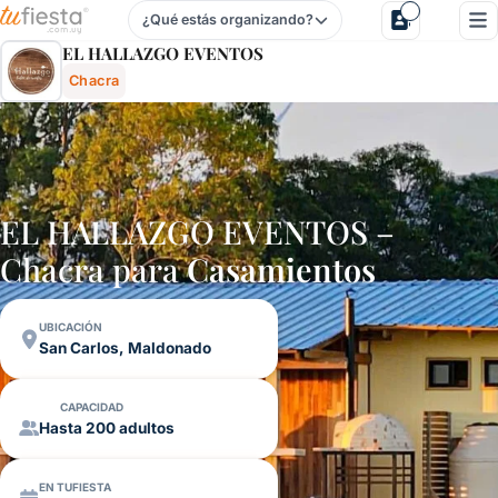
¿Qué estás organizando?
El Hallazgo Eventos - Chacra En San Carlos, Maldonado, 
EL HALLAZGO EVENTOS
Chacra
EL HALLAZGO EVENTOS –
Chacra para
Casamientos
UBICACIÓN
San Carlos, Maldonado
CAPACIDAD
Hasta 200 adultos
EN TUFIESTA