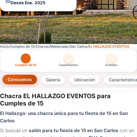
Desde Ene. 2025
Inicio
Cumples de 15
Chacras
Maldonado
San Carlos
EL HALLAZGO EVENTOS
Otras versiones de esta ficha por tipo de festejo
Cumples de 15
Casamientos
Eventos
Conocenos
Galería
Ubicación
Característic
Chacra EL HALLAZGO EVENTOS para
×
Cumples de 15
Consultar
El Hallazgo: una chacra única para tu fiesta de 15 en San
Carlos
¿Ya
tenés
Si buscás un
salón para tu fiesta de 15 en San Carlos
con un
cuenta?