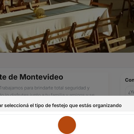
te de Montevideo
Con
Trabajamos para brindarte total seguridad y
¿Ya
 lo disfrutes junto a tu familia y amigos y se
au
r seleccioná el tipo de festejo que estás organizando
Nom