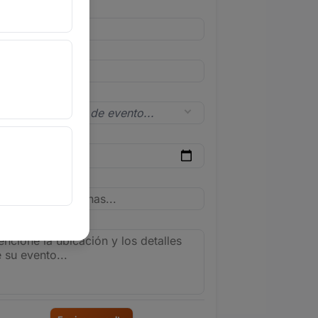
l
lar
 de evento
a del evento
onas
le del evento