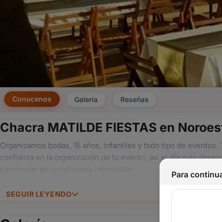
Conocenos
Galería
Reseñas
Chacra MATILDE FIESTAS en Noroes
Organizamos bodas, 15 años, infantiles y todo tipo de eventos. 
confianza en la organización de tu evento, así el día más deseado
transforme en un recuerdo inolvidable.
Para continua
SEGUIR LEYENDO