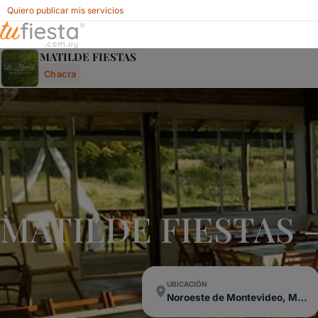
Quiero publicar mis servicios
Matilde Fiestas - Chacra En Noroeste De Montevideo, Mont
MATILDE FIESTAS
Chacra
MATILDE FIESTAS –
UBICACIÓN
Noroeste de Montevideo, Montevideo