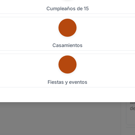
Emai
Cumpleaños de 15
Celu
Tipo
Casamientos
Fech
Pers
eriencia
Fiestas y eventos
Detal