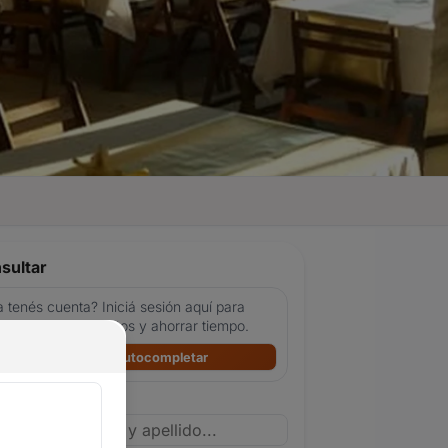
sultar
 tenés cuenta? Iniciá sesión aquí para
tocompletar tus datos y ahorrar tiempo.
Ingresar y autocompletar
bre