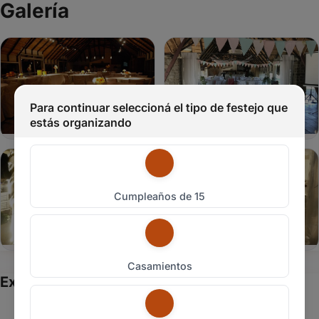
Galería
tus
datos
y
ahorrar
tiempo.
Ingresar y autocompletar
Para continuar seleccioná el tipo de festejo que
estás organizando
Nombre
Email
Cumpleaños de 15
Celular
Tipo
de
Casamientos
evento
Experiencias de los usuarios
Quiero contar mi experiencia
Fecha