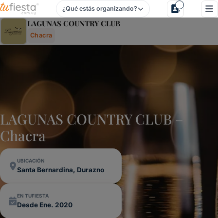
¿Qué estás organizando?
Lagunas Country Club - Chacra En Santa Bernardina, Dura
LAGUNAS COUNTRY CLUB
Chacra
LAGUNAS COUNTRY CLUB –
Chacra
UBICACIÓN
Santa Bernardina, Durazno
EN TUFIESTA
Desde Ene. 2020