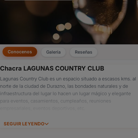
Conocenos
Galería
Reseñas
Chacra LAGUNAS COUNTRY CLUB
×
Lagunas Country Club es un espacio situado a escasos kms. al
Consultar
norte de la ciudad de Durazno, las bondades naturales y de
infraestructura del lugar lo hacen un lugar mágico y elegante
¿Ya
para eventos, casamientos, cumpleaños, reuniones
tenés
empresariales, eventos deportivos, etc.
cuenta?
Iniciá
sesión
SEGUIR LEYENDO
aquí
para
autocompletar