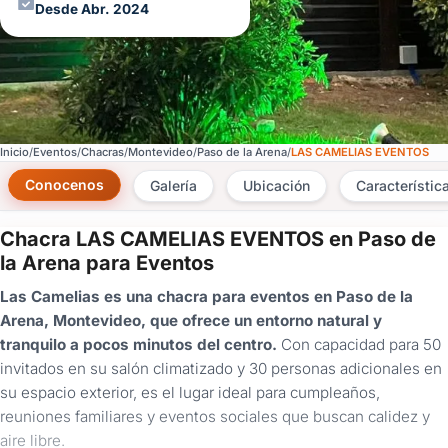
Desde Abr. 2024
Inicio
Eventos
Chacras
Montevideo
Paso de la Arena
LAS CAMELIAS EVENTOS
Conocenos
Galería
Ubicación
Característic
Chacra LAS CAMELIAS EVENTOS en Paso de
×
la Arena para Eventos
Consultar
Las Camelias es una chacra para eventos en Paso de la
Arena, Montevideo, que ofrece un entorno natural y
¿Ya
tranquilo a pocos minutos del centro.
Con capacidad para 50
tenés
invitados en su salón climatizado y 30 personas adicionales en
cuenta?
Iniciá
su espacio exterior, es el lugar ideal para cumpleaños,
sesión
reuniones familiares y eventos sociales que buscan calidez y
aquí
aire libre.
para