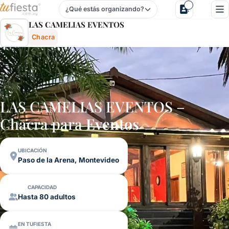
¿Qué estás organizando?
Las Camelias Eventos - Chacra En Paso De La Arena, Mont
LAS CAMELIAS EVENTOS
Chacra
LAS CAMELIAS EVENTOS –
Chacra para
Eventos
UBICACIÓN
Paso de la Arena, Montevideo
CAPACIDAD
Hasta 80 adultos
EN TUFIESTA