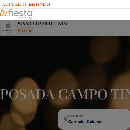
Quiero publicar mis servicios
Posada Campo Tinto - Chacra En Carmelo, Colonia, Urugu
POSADA CAMPO TINTO
Chacra
POSADA CAMPO TIN
UBICACIÓN
Carmelo, Colonia