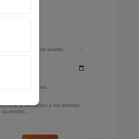
l
lar
 de evento
a del evento
onas
le del evento