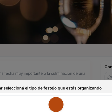
Con
una fecha muy importante o la culminación de una
¿Ya
au
ar eventos como casamientos y cumpleaños con
r seleccioná el tipo de festejo que estás organizando
Nom