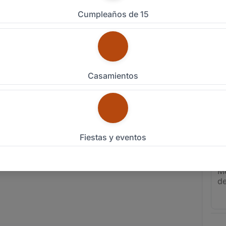
Emai
Cumpleaños de 15
Celu
Tipo
Casamientos
Fech
Pers
Fiestas y eventos
eriencia
Detal