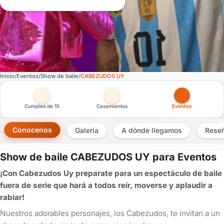
Inicio
Eventos
Show de baile
CABEZUDOS UY
Otras versiones de esta ficha por tipo de festejo
Cumples de 15
Casamientos
Eventos
Conocenos
Galería
A dónde llegamos
Rese
Show de baile CABEZUDOS UY para Eventos
×
¡Con Cabezudos Uy preparate para un espectáculo de baile
Consultar
fuera de serie que hará a todos reír, moverse y aplaudir a
rabiar!
¿Ya
tenés
Nuestros adorables personajes, los Cabezudos, te invitan a un
cuenta?