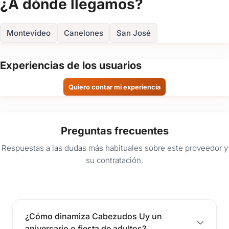
¿A dónde llegamos?
¡Así que vení y uníte a nosotros en un espectáculo que te
FOTOS
dejará con la boca abierta y con ganas de más!
¡No te lo podés perder!
Montevideo
Canelones
San José
Comunicate con nosotros completando el formulario de
contacto o a través del botón de WhatsApp y asegurá la
Experiencias de los usuarios
diversión inolvidable que merecés.
Quiero contar mi experiencia
Preguntas frecuentes
Respuestas a las dudas más habituales sobre este proveedor y
su contratación.
¿Cómo dinamiza Cabezudos Uy un
aniversario o fiesta de adultos?