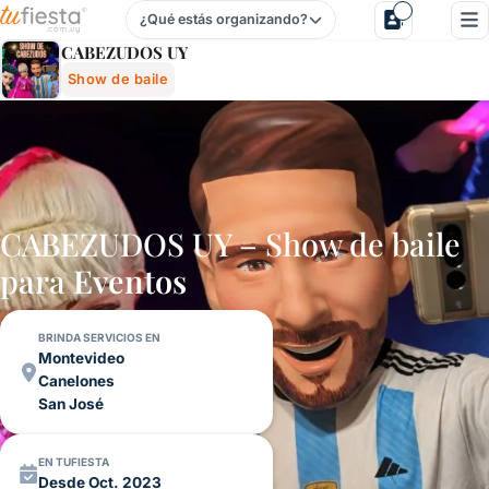
¿Qué estás organizando?
Cabezudos Uy - Show De Baile Para Fiestas Y Eventos En U
CABEZUDOS UY
Show de baile
CABEZUDOS UY – Show de baile
para
Eventos
BRINDA SERVICIOS EN
Montevideo
Canelones
San José
EN TUFIESTA
Desde Oct. 2023