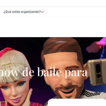
¿Qué estás organizando?
Uruguay - Cumpleaños De 15
w de baile para