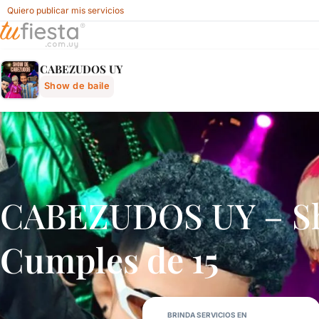
Quiero publicar mis servicios
Cabezudos Uy - Show De Baile Para Fiestas Y Eventos En 
CABEZUDOS UY
Show de baile
CABEZUDOS UY – Sho
Cumples de 15
BRINDA SERVICIOS EN