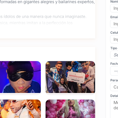
sformadas en gigantes alegres y bailarines expertos,
Nom
us ídolos de una manera que nunca imaginaste.
Emai
ca, mientras imitan a la perfección los
Celu
ndo y divirtiéndose a lo grande en tu fiesta de 15.
Tipo
a en las increíbles interpretaciones de los
de tus quince.
Fech
Pers
Detal