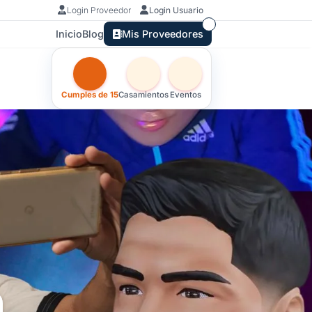
Login Proveedor
Login Usuario
Inicio
Blog
Mis Proveedores
Otras versiones de esta ficha por tipo de festejo
Cumples de 15
Casamientos
Eventos