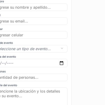
bre
l
lar
 de evento
a del evento
onas
le del evento