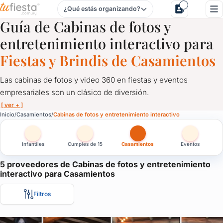
¿Qué estás organizando?
Cabinas de fotos y entretenimiento interactivo para Casam
Guía de Cabinas de fotos y
entretenimiento interactivo para
Fiestas y Brindis de Casamientos
Las cabinas de fotos y video 360 en fiestas y eventos
empresariales son un clásico de diversión.
[ ver + ]
Cabinas de fotos y entretenimiento interactivo para Casam
Inicio
Casamientos
Cabinas de fotos y entretenimiento interactivo
Las cabinas de fotos y video 360 en fiestas y eventos empresari
Infantiles
Cumples de 15
Casamientos
Eventos
En las cabinas de fotos, grandes y chicos se divierten tomando 
En las plataformas de video 360, 2 o 3 personas bailan mientra
5 proveedores de Cabinas de fotos y entretenimiento
interactivo para Casamientos
A los invitados les quedan fotos y videos como recuerdo del cu
También los pueden compartir en sus redes sociales.
Filtros