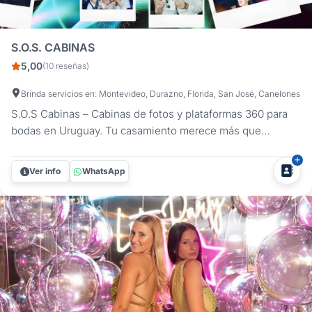
S.O.S. CABINAS
5,00
(10 reseñas)
Brinda servicios en: Montevideo, Durazno, Florida, San José, Canelones
S.O.S Cabinas – Cabinas de fotos y plataformas 360 para
bodas en Uruguay. Tu casamiento merece más que
recuerdos: merece experiencias únicas que combinen
emoción, diversión y estilo. En S.O.S Cabinas entendemos
Ver info
WhatsApp
que tu boda es uno de los días más importantes de tu vida.
Por eso, ofrecemos...