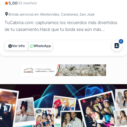
5,00
(32 reseñas)
Brinda servicios en: Montevideo, Canelones, San José
TuCabina.com: capturamos los recuerdos más divertidos
de tu casamiento.Hacé que tu boda sea aún más
inolvidable con nuestro servicio de cabina de fotos y
plataforma de entretenimiento 360. En TuCabina.com,
Ver info
WhatsApp
ofrecemos una experiencia innovadora para que vos y tus
invitados disfruten de fotos y...