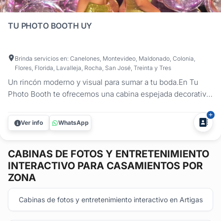
TU PHOTO BOOTH UY
Brinda servicios en: Canelones, Montevideo, Maldonado, Colonia,
Flores, Florida, Lavalleja, Rocha, San José, Treinta y Tres
Un rincón moderno y visual para sumar a tu boda.En Tu
Photo Booth te ofrecemos una cabina espejada decorativa
que aporta diseño, estilo y diversión a tu casamiento. Es
un espacio visual ideal para sacarte fotos y subirlas a las
Ver info
WhatsApp
redes sociales al instante. De seguro se convierte en la
deco...
CABINAS DE FOTOS Y ENTRETENIMIENTO
INTERACTIVO
PARA CASAMIENTOS POR
ZONA
Cabinas de fotos y entretenimiento interactivo en Artigas