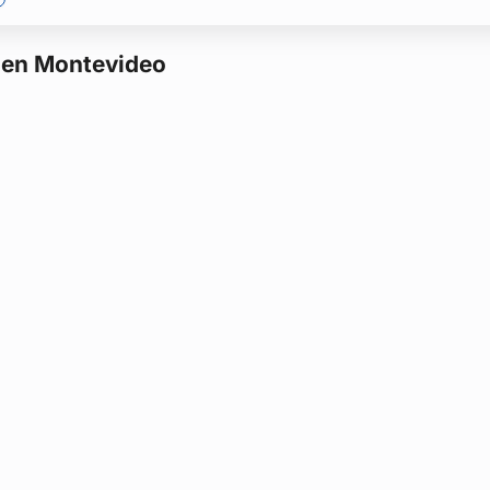
s los diseñarán para tu evento.
 en Montevideo