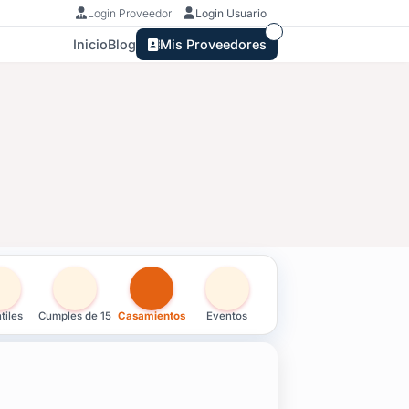
Login Proveedor
Login Usuario
Inicio
Blog
Mis Proveedores
tiles
Cumples de 15
Casamientos
Eventos
e cumpleaños, souvenirs de egresados, souvenirs de 15 años, 