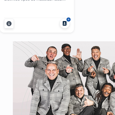
para regalar a tus invitados como
souvenirs y que quedes en el
recuerdo....