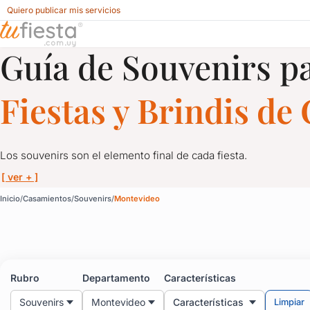
Quiero publicar mis servicios
Guía de Souvenirs p
Souvenirs para Casamientos en Uruguay
Fiestas y Brindis d
Los souvenirs son el elemento final de cada fiesta.
[ ver + ]
Souvenirs para Casami
Inicio
Casamientos
Souvenirs
Montevideo
Los souvenirs son el elemento final de cada fiesta.
Significan “recuerdo” y como tales, deben representar tu fiesta y
Rubro
Departamento
Características
Souvenirs para cumpleaños de un años son los primeros que no
Souvenirs
Montevideo
Características
Limpiar
Hay de todos los tipos y colores: almanaques, lapiceras, chocolat