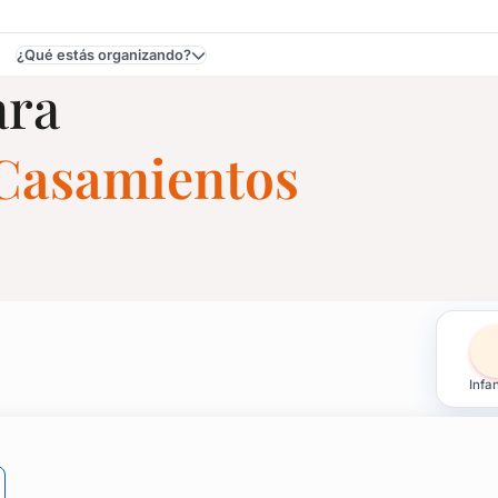
¿Qué estás organizando?
ara
e Casamientos
entos en Montevideo
Infan
 recordarla.
s acompañan, también hay souvenirs de bautismos, souvenirs d
es, tazas, tarjetas.