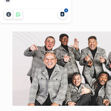
quede en la memoria de todos?
Edison Mouriño no solo interpreta:
te asesora, propone y diseña un
recorrido musical que se adapta al
estilo de tu celebración, ya sea en
salón o en chacra, con...