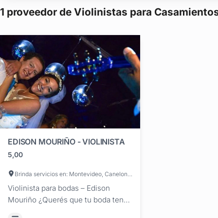
1 proveedor de Violinistas para Casamiento
EDISON MOURIÑO - VIOLINISTA
5,00
Brinda servicios en: Montevideo, Canelones, Maldonado, San José, Artigas, Cerro Largo, Colonia, Durazno, Flores, Florida, Lavalleja, Paysandú, Río Negro, Rivera, Rocha, Salto, Soriano, Tacuarembó, Treinta y Tres
Violinista para bodas – Edison
Mouriño ¿Querés que tu boda tenga
música que emocione, sorprenda y