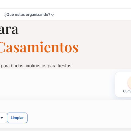
¿Qué estás organizando?
ara
e Casamientos
 para bodas, violinistas para fiestas.
ientos en Uruguay
Cump
para bodas, violinistas para fiestas.
Limpiar