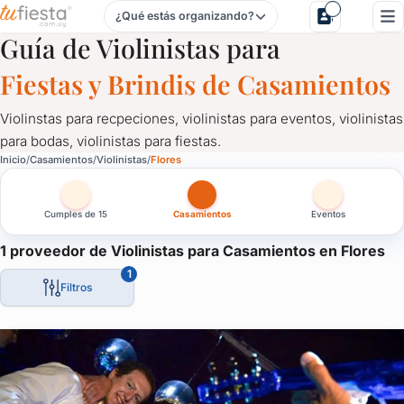
¿Qué estás organizando?
Violinistas para Casamientos en Flores
Guía de Violinistas para
Fiestas y Brindis de Casamientos
Violinstas para recpeciones, violinistas para eventos, violinistas
para bodas, violinistas para fiestas.
Violinistas para Casamientos en Flores
Inicio
Casamientos
Violinistas
Flores
Violinstas para recpeciones, violinistas para eventos, violinistas 
Cumples de 15
Casamientos
Eventos
1 proveedor de Violinistas para Casamientos en Flores
1
Filtros