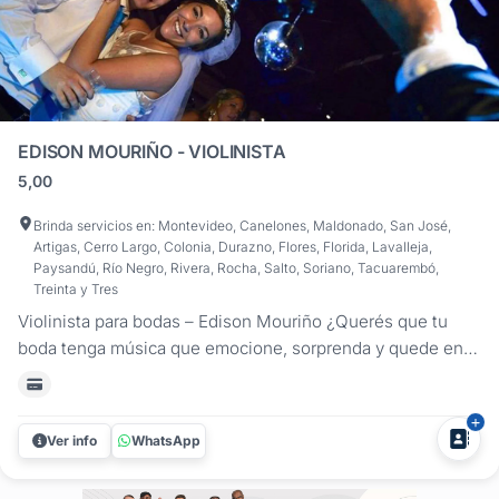
EDISON MOURIÑO - VIOLINISTA
5,00
Brinda servicios en: Montevideo, Canelones, Maldonado, San José,
Artigas, Cerro Largo, Colonia, Durazno, Flores, Florida, Lavalleja,
Paysandú, Río Negro, Rivera, Rocha, Salto, Soriano, Tacuarembó,
Treinta y Tres
Violinista para bodas – Edison Mouriño ¿Querés que tu
boda tenga música que emocione, sorprenda y quede en la
memoria de todos? Edison Mouriño no solo interpreta: te
asesora, propone y diseña un recorrido musical que se
adapta al estilo de tu celebración, ya sea en salón o en
Ver info
WhatsApp
chacra, con...