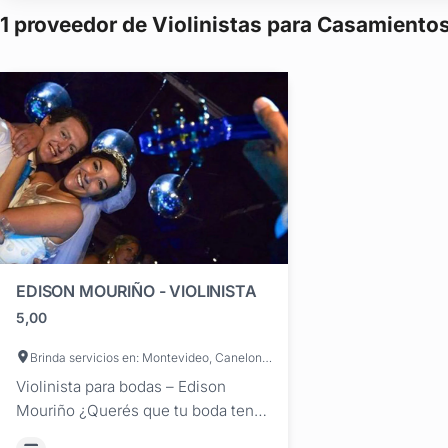
1 proveedor de Violinistas para Casamiento
EDISON MOURIÑO - VIOLINISTA
5,00
Brinda servicios en: Montevideo, Canelones, Maldonado, San José, Artigas, Cerro Largo, Colonia, Durazno, Flores, Florida, Lavalleja, Paysandú, Río Negro, Rivera, Rocha, Salto, Soriano, Tacuarembó, Treinta y Tres
Violinista para bodas – Edison
Mouriño ¿Querés que tu boda tenga
música que emocione, sorprenda y