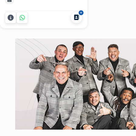
quede en la memoria de todos?
Edison Mouriño no solo interpreta:
te asesora, propone y diseña un
recorrido musical que se adapta al
estilo de tu celebración, ya sea en
salón o en chacra, con...