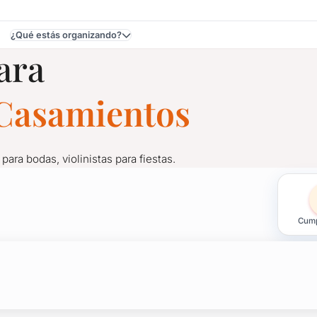
¿Qué estás organizando?
ara
e Casamientos
 para bodas, violinistas para fiestas.
entos en Colonia
Cump
para bodas, violinistas para fiestas.