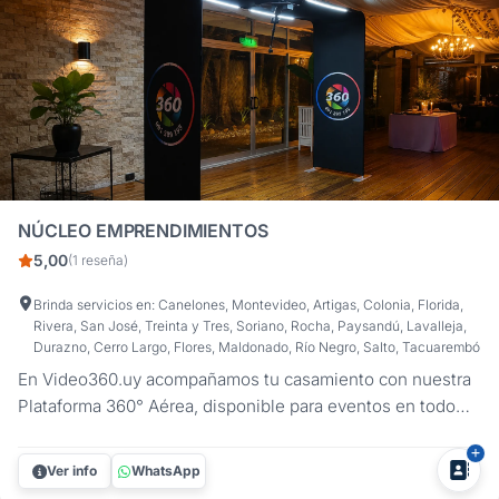
NÚCLEO EMPRENDIMIENTOS
5,00
(1 reseña)
Brinda servicios en: Canelones, Montevideo, Artigas, Colonia, Florida,
Rivera, San José, Treinta y Tres, Soriano, Rocha, Paysandú, Lavalleja,
Durazno, Cerro Largo, Flores, Maldonado, Río Negro, Salto, Tacuarembó
En Video360.uy acompañamos tu casamiento con nuestra
Plataforma 360° Aérea, disponible para eventos en todo
Uruguay. Al no contar con una base giratoria en el piso, los
invitados pueden disfrutar de la experiencia con mayor
Ver info
WhatsApp
comodidad y seguridad.Recuerdos espontáneos de un día