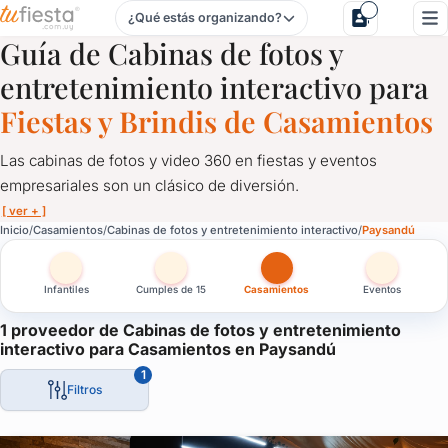
¿Qué estás organizando?
Cabinas de fotos y entretenimiento interactivo para Casam
Guía de Cabinas de fotos y
entretenimiento interactivo para
Fiestas y Brindis de Casamientos
Las cabinas de fotos y video 360 en fiestas y eventos
empresariales son un clásico de diversión.
[ ver + ]
Cabinas de fotos y entretenimiento interactivo para Casam
Inicio
Casamientos
Cabinas de fotos y entretenimiento interactivo
Paysandú
Las cabinas de fotos y video 360 en fiestas y eventos empresari
Infantiles
Cumples de 15
Casamientos
Eventos
En las cabinas de fotos, grandes y chicos se divierten tomando 
En las plataformas de video 360, 2 o 3 personas bailan mientra
1 proveedor de Cabinas de fotos y entretenimiento
interactivo para Casamientos en Paysandú
A los invitados les quedan fotos y videos como recuerdo del cu
1
También los pueden compartir en sus redes sociales.
Filtros