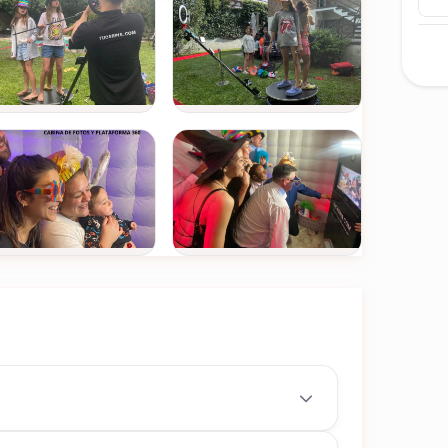
un toque especial a cada foto.
nte
, perfectos para compartir con la familia y en
Ver todas
(+11)
FOTOS
60°.
 y cotillón especial para los videos.