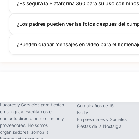
¿Es segura la Plataforma 360 para su uso con niño
¿Los padres pueden ver las fotos después del cump
¿Pueden grabar mensajes en video para el homena
tufiesta.com.uy
Tipos de Festejos
Somos buscador líder de
Fiestas Infantiles
Lugares y Servicios para fiestas
Cumpleaños de 15
en Uruguay. Facilitamos el
Bodas
contacto directo entre clientes y
Empresariales y Sociales
proveedores. No somos
Fiestas de la Nostalgia
organizadores; somos la
herramienta para que