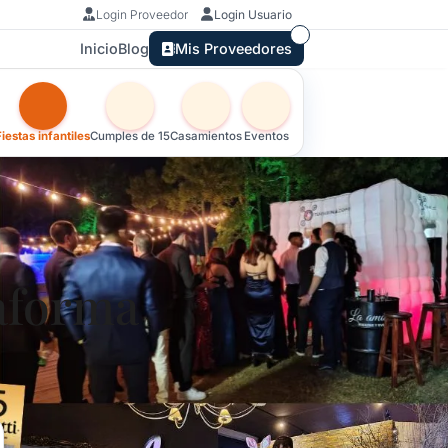
Login Proveedor
Login Usuario
Inicio
Blog
Mis Proveedores
Otras versiones de esta ficha por tipo de festejo
Fiestas infantiles
Cumples de 15
Casamientos
Eventos
aforma