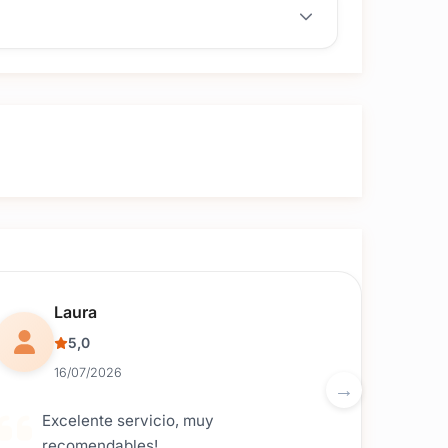
 por separado.
servar la fecha de la fiesta.
Reseña de usuario.
Laura
5,0
16/07/2026
Excelente servicio, muy
recomendables!