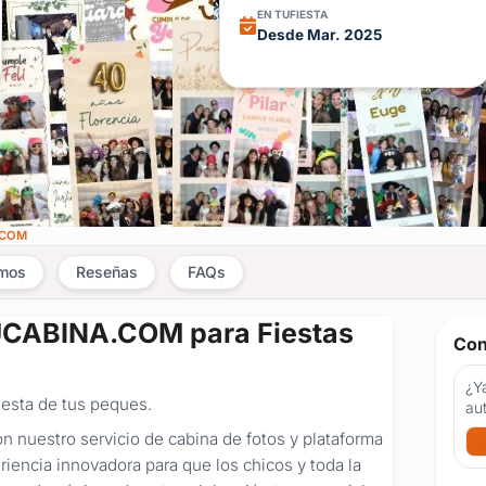
EN TUFIESTA
Desde Mar. 2025
.COM
amos
Reseñas
FAQs
TUCABINA.COM para Fiestas
Con
¿Ya
iesta de tus peques.
au
n nuestro servicio de cabina de fotos y plataforma
encia innovadora para que los chicos y toda la