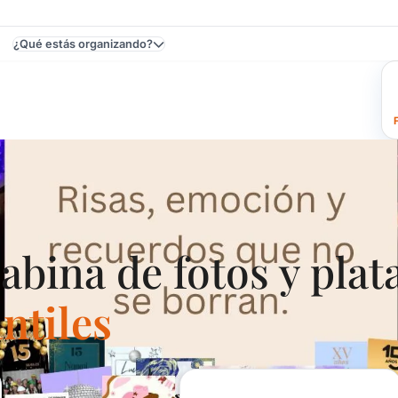
¿Qué estás organizando?
tas Y Eventos En Uruguay - Fiestas Infantiles
ina de fotos y plat
antiles