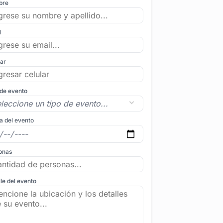
bre
l
lar
 de evento
a del evento
onas
le del evento