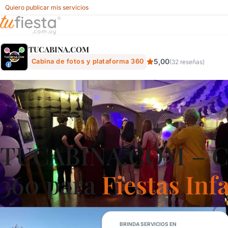
Quiero publicar mis servicios
Tucabina.com - Cabina De Fotos Y Plataforma 360 Para Fies
TUCABINA.COM
5,00
Cabina de fotos y plataforma 360
(32 reseñas)
TUCABINA.COM – Cab
360 para
Fiestas Inf
BRINDA SERVICIOS EN