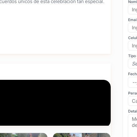
recuerdos únicos de esta celebración tan especial.
Nom
Emai
Celu
Tipo
Fech
.
tica de la fiesta (superhéroes, princesas, dibujitos,
Pers
resa, para que los chicos se las lleven de
Detal
 calidad de imagen.