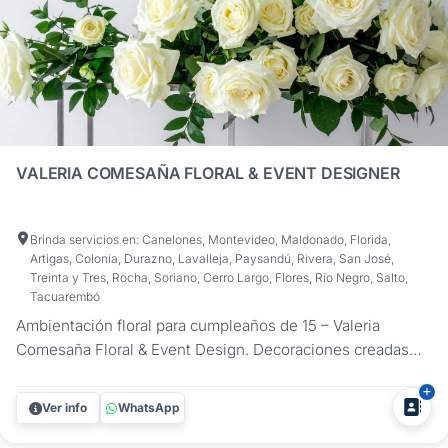
VALERIA COMESAÑA FLORAL & EVENT DESIGNER
Brinda servicios en: Canelones, Montevideo, Maldonado, Florida,
Artigas, Colonia, Durazno, Lavalleja, Paysandú, Rivera, San José,
Treinta y Tres, Rocha, Soriano, Cerro Largo, Flores, Río Negro, Salto,
Tacuarembó
Ambientación floral para cumpleaños de 15 – Valeria
Comesaña Floral & Event Design. Decoraciones creadas
para realzar el estilo de la quinceañera y transformar cada
rincón de la fiesta. Como diseñadora floral especializada
Ver info
WhatsApp
en 15 años, desarrollo ambientaciones pensadas para
acompañar el...