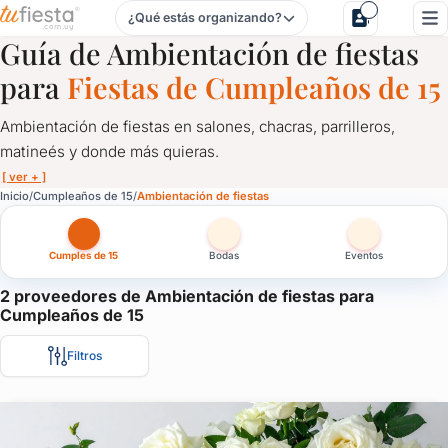
¿Qué estás organizando?
Ambientación de fiestas para Cumpleaños de 15 en Urugua
Guía de Ambientación de fiestas
para
Fiestas de Cumpleaños de 15
Ambientación de fiestas en salones, chacras, parrilleros,
matineés y donde más quieras.
[ ver + ]
Ambientación de fiestas para Cumpleaños de 15 en Uruguay
Inicio
Cumpleaños de 15
Ambientación de fiestas
Ambientación de fiestas en salones, chacras, parrilleros, matin
Cumples de 15
Bodas
Eventos
La fiesta tiene que estar decorada acorde a la ocasión, ya sea u
Las cortinas, las mesas, las sillas, los globos, los centros de m
2 proveedores de Ambientación de fiestas para
Cumpleaños de 15
Aquí te presentamos los mejores servicios de ambientación par
Filtros