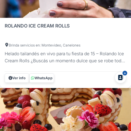
ROLANDO ICE CREAM ROLLS
Brinda servicios en: Montevideo, Canelones
Helado tailandés en vivo para tu fiesta de 15 – Rolando Ice
Cream Rolls ¿Buscás un momento dulce que se robe todas
las miradas en tu fiesta de 15? Rolando Ice Cream Rolls
lleva el show del helado tailandés a tu evento con una
Ver info
WhatsApp
propuesta artesanal, fresca y divertida que deja a todos
con ganas...