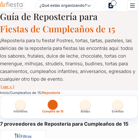
¿Qué estás organizando?
Repostería para Cumpleaños de 15 en Uruguay
Guía de Repostería para
Fiestas de Cumpleaños de 15
¡Repostería para tu fiesta! Postres, tortas, tartas, pasteles, las
delicias de la repostería para fiestas las encontrás aquí: todos
los sabores, frutales, dulce de leche, chocolate, tortas con
merengue, milhojas, strudels, tiramisú, budines, tortas para
casamientos, cumpleaños infantiles, aniversarios, egresados y
cualquier otro tipo de evento.
[ ver + ]
Repostería para Cumpleaños de 15 en Uruguay
Inicio
Cumpleaños de 15
Repostería
¡Repostería para tu fiesta! Postres, tortas, tartas, pasteles, las
Infantiles
Cumples de 15
Bodas
Eventos
Tortas de uno, dos, tres pisos… ¡y más!
Contactate con los reposteros más importantes a través de TuFi
7 proveedores de Repostería para Cumpleaños de 15
Filtros