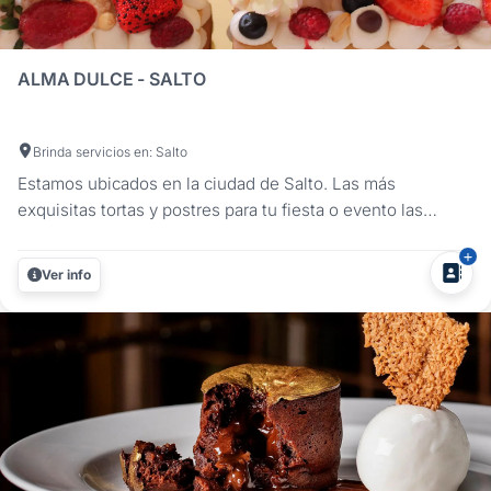
ALMA DULCE - SALTO
Brinda servicios en: Salto
Estamos ubicados en la ciudad de Salto. Las más
exquisitas tortas y postres para tu fiesta o evento las
encontrás en Alma Dulce Con la temática que prefieras:
postres, torta principal, torta de cumpleaños, mesa dulce
Ver info
con cupcakes, cookies y más, tortas con números para
cumpleaños o...