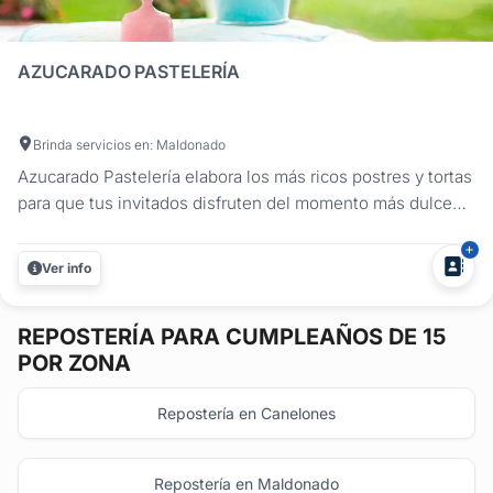
AZUCARADO PASTELERÍA
Brinda servicios en: Maldonado
Azucarado Pastelería elabora los más ricos postres y tortas
para que tus invitados disfruten del momento más dulce
de tu fiesta. Utilizamos materia prima de primera calidad
para la elaboración de cada postre o torta, cuidando todos
Ver info
los detalles de la decoración para lograr productos con...
REPOSTERÍA
PARA CUMPLEAÑOS DE 15
POR ZONA
Repostería en Canelones
Repostería en Maldonado