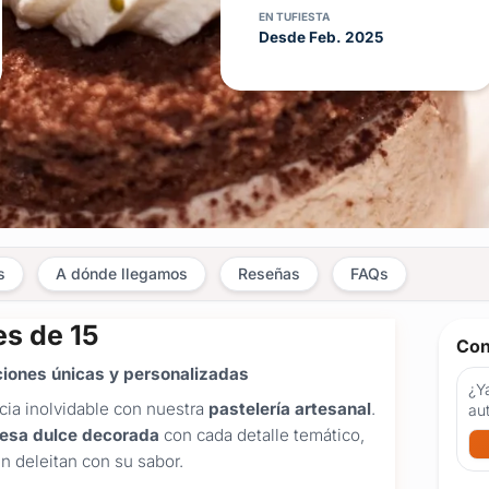
EN TUFIESTA
Desde Feb. 2025
s
A dónde llegamos
Reseñas
FAQs
s de 15
Con
aciones únicas y personalizadas
¿Ya
ia inolvidable con nuestra
pastelería artesanal
.
au
esa dulce decorada
con cada detalle temático,
n deleitan con su sabor.