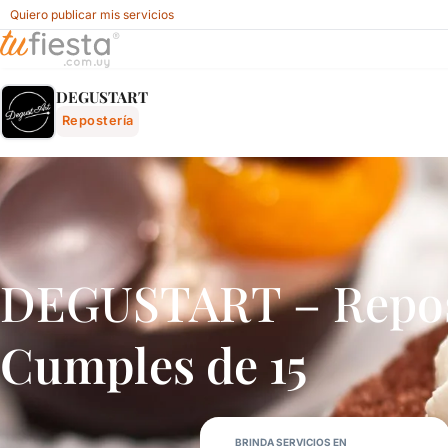
Quiero publicar mis servicios
Degustart - Repostería Para Fiestas Y Eventos En Uruguay
DEGUSTART
Repostería
DEGUSTART – Repos
Cumples de 15
BRINDA SERVICIOS EN