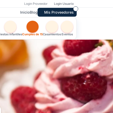
Login Proveedor
Login Usuario
Inicio
Blog
Mis Proveedores
Otras versiones de esta ficha por tipo de festejo
iestas infantiles
Cumples de 15
Casamientos
Eventos