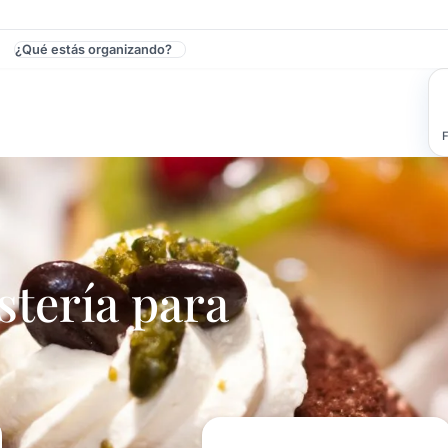
¿Qué estás organizando?
 - Cumpleaños De 15
F
tería para