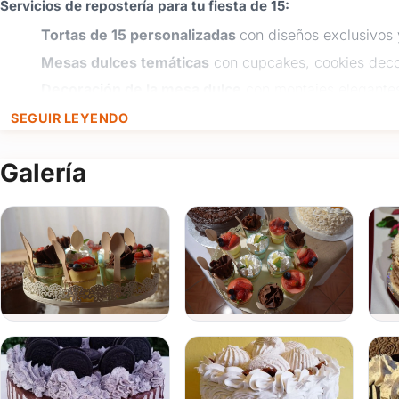
Servicios de repostería para tu fiesta de 15:
Tortas de 15 personalizadas
con diseños exclusivos y
Mesas dulces temáticas
con cupcakes, cookies deco
Decoración de la mesa dulce
con montajes elegantes
Ambientación y organización integral
para que cada 
SEGUIR LEYENDO
coordinado.
Galería
Nos encargamos de que tu
fiesta de 15
tenga una estética im
una decoración que refleje tu estilo y personalidad. Además, s
servicio completo que incluye desde la ambientación hasta la c
Trabajamos en
Montevideo, Canelones, Maldonado y San Jo
eventos más exclusivos.
¡Hacé que tu
fiesta de 15
sea única! Contactanos completando el
WhatsApp y contanos tu idea para crear juntos una celebración 