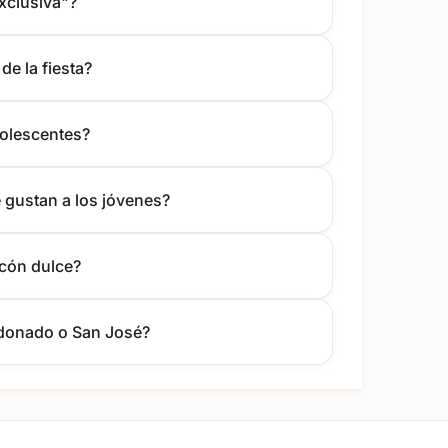
xclusiva"?
de la fiesta?
dolescentes?
e gustan a los jóvenes?
ncón dulce?
ldonado o San José?