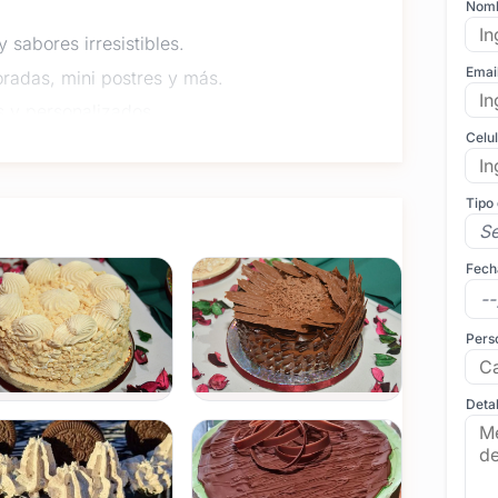
Nom
 sabores irresistibles.
Emai
radas, mini postres y más.
 y personalizados.
Celu
detalle de tu fiesta esté perfectamente
Tipo
pecable, combinando
pastelería de alta calidad
con
i buscás una
organización integral
, te ofrecemos un
Fech
oordinación del evento.
sé
, llevando nuestra repostería y planificación a los
Pers
 formulario de contacto o a través del botón de
espectacular.
Detal