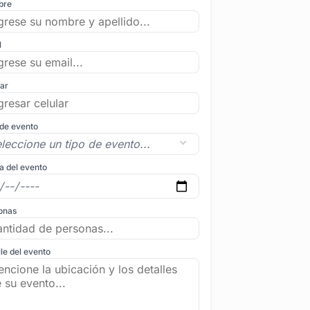
bre
l
lar
 de evento
a del evento
onas
le del evento